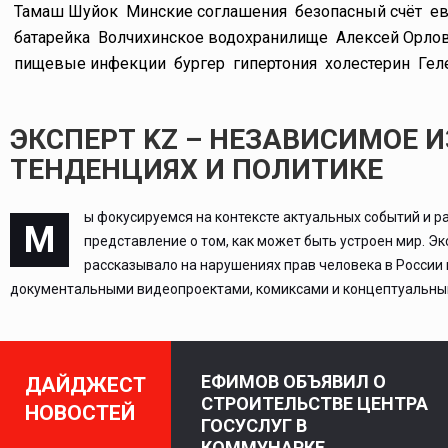
Тамаш Шуйок
Минские соглашения
безопасный счёт
ев
батарейка
Волчихинское водохранилище
Алексей Орло
пищевые инфекции
бургер
гипертония
холестерин
Гел
ЭКСПЕРТ KZ – НЕЗАВИСИМОЕ 
ТЕНДЕНЦИЯХ И ПОЛИТИКЕ
ы фокусируемся на контексте актуальных событий и р
М
представление о том, как может быть устроен мир. Э
рассказывало на нарушениях прав человека в России
документальными видеопроектами, комиксами и концептуальным
ЕФИМОВ ОБЪЯВИЛ О
ДАЙДЖЕСТ
СТРОИТЕЛЬСТВЕ ЦЕНТРА
НОВОСТЕЙ
ГОСУСЛУГ В
КОММУНАРКЕ