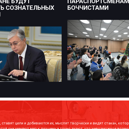
АНЕ БУДУТ
ПАРАСПОРТСМЕНАМ
Ь СОЗНАТЕЛЬНЫХ
БОЧЧИСТАМИ
Н
 ставят цели и добиваются их, мыслят творчески и видят стакан, котор
отой они меняют мир к лучшему и точно знают, что невозможное возмо