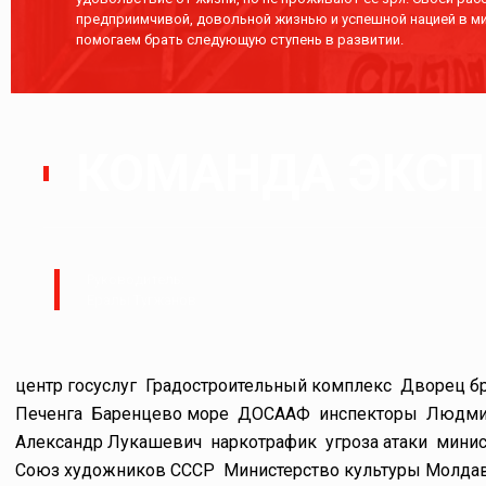
предприимчивой, довольной жизнью и успешной нацией в ми
помогаем брать следующую ступень в развитии.
КОМАНДА ЭКСПЕ
Руководитель:
Ералы Тугжанов
центр госуслуг
Градостроительный комплекс
Дворец бр
Печенга
Баренцево море
ДОСААФ
инспекторы
Людми
Александр Лукашевич
наркотрафик
угроза атаки
минис
Союз художников СССР
Министерство культуры Молда