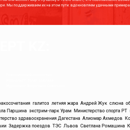
ре. Мы поддерживаем их на этом пути: вдохновляем удачными примера
РТ KZ:
Редакционный коллектив.
Журналист: Талғат Ерғалиев
Журналист: Бақытжан Сағынтаев
акосочетания
галитоз
летняя жара
Андрей Жук
слюна
о
ла Паршина
экстрим-парк Урам
Министерство спорта РТ
терство здравоохранения Дагестана
Алиомар Ахмедов
Ко
вии
Задержка поездов
ТЭС
Львов
Светлана Ромашина
К