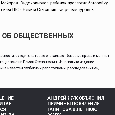
Майоров
Эндокринолог
ребенок проглотил батарейку
силы ПВО
Никита Стасишин
ветряные турбины
А ОБ ОБЩЕСТВЕННЫХ
асности, о людях, которые отстаивают базовые права и меняют
ргацковская и Роман Степанкович. Изначально издание
льше известен глубокими репортажами, расследованиями,
ЩЕНИЕ
АНДРЕЙ ЖУК ОБЪЯСНИЛ
КИТАЯ
ПРИЧИНЫ ПОЯВЛЕНИЯ
СЯ
ГАЛИТОЗА В ЛЕТНЮЮ
 ИЗ-ЗА
ЖАРУ