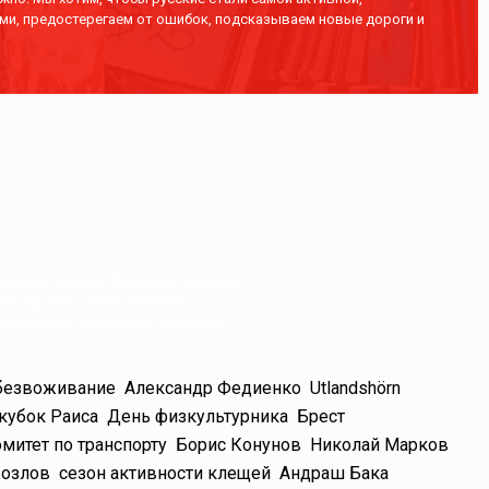
ми, предостерегаем от ошибок, подсказываем новые дороги и
Корреспондент: Баниямин Файзулин
Модератор: Талғат Ерғалиев
Корректор: Бақытжан Сағынтаев
безвоживание
Александр Федиенко
Utlandshörn
кубок Раиса
День физкультурника
Брест
митет по транспорту
Борис Конунов
Николай Марков
озлов
сезон активности клещей
Андраш Бака