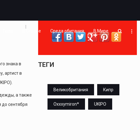
Тема
В Стране
Среда обитания
В Мире
ТЕГИ
го знака в
, артист в
KIPO).
Великобритания
Кипр
дежды, а также
Oxxxymiron*
UKIPO
и до сентября