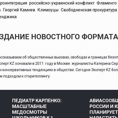
роинтеграция
российско-украинский конфликт
Фламенго
в
Георгий Камнев
Климоуцы
Свободненская прокуратура
енджика
ИЗДАНИЕ НОВОСТНОГО ФОРМАТ
ассказываем об общественных вызовах, свободах и границах безоп
ксперт KZ основали в 2011 году в Москве журналисты Катерина Се
 и консервативных тенденциях в обществе. Сегодня Эксперт KZ бо
 подходом к сторителлингу.
ПЕДИАТР КАРПЕНКО:
АВИАСООБ
МАСШТАБНЫЕ
РОССИИ И 
МЕДОСМОТРЫ
ПЛАНИРУЕТ
ШКОЛЬНИКОВ К 1
НАРАСТИТЬ