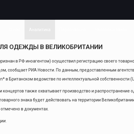
я
О нас
Аналитика
Персонально
Человек и закон
ДЛЯ ОДЕЖДЫ В ВЕЛИКОБРИТАНИИ
признан в РФ иноагентом) осуществил регистрацию своего товарно
м, сообщает РИА Новости. По данным, предоставленным агентству
* в Британском ведомстве по интеллектуальной собственности (U
и концертов также охватывает производство и распространение о
 товарного знака будет действовать на территории Великобритани
 отмечено в документах.
ции.