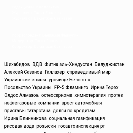
Редакционный коллектив.
Журналист: Талғат Ерғалиев
Журналист: Бақытжан Сағынтаев
Корреспондент: Баниямин Файзулин
Модератор: Талғат Ерғалиев
Корректор: Бақытжан Сағынтаев
Шихабидов
ВДВ
Фитна аль-Хиндустан
Белуджистан
Алексей Сазанов
Галлахер
справедливый мир
Украинские воины
урочище Белосток
Посольство Украины
FP-5 Фламинго
Ирина Терех
Элдос Алмазов
остеосаркома
химиотерапия
протез
нефтегазовые компании
арест автомобиля
приставы татарстана
долги по кредитам
Ирина Блинникова
социальная газификация
рисовая вода
розыски
госавтоинспекция рт