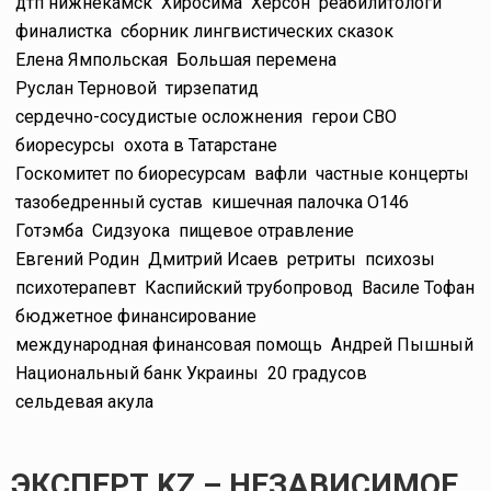
дтп нижнекамск
Хиросима
Херсон
реабилитологи
финалистка
сборник лингвистических сказок
Елена Ямпольская
Большая перемена
Руслан Терновой
тирзепатид
сердечно-сосудистые осложнения
герои СВО
биоресурсы
охота в Татарстане
Госкомитет по биоресурсам
вафли
частные концерты
тазобедренный сустав
кишечная палочка O146
Готэмба
Сидзуока
пищевое отравление
Евгений Родин
Дмитрий Исаев
ретриты
психозы
психотерапевт
Каспийский трубопровод
Василе Тофан
бюджетное финансирование
международная финансовая помощь
Андрей Пышный
Национальный банк Украины
20 градусов
сельдевая акула
ЭКСПЕРТ KZ – НЕЗАВИСИМОЕ