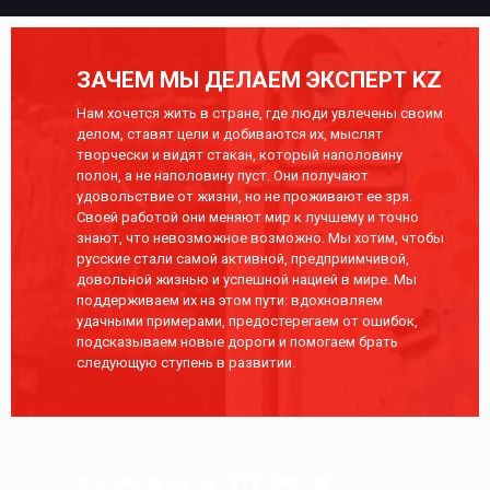
ЗАЧЕМ МЫ ДЕЛАЕМ ЭКСПЕРТ KZ
Нам хочется жить в стране, где люди увлечены своим
делом, ставят цели и добиваются их, мыслят
творчески и видят стакан, который наполовину
полон, а не наполовину пуст. Они получают
удовольствие от жизни, но не проживают ее зря.
Своей работой они меняют мир к лучшему и точно
знают, что невозможное возможно. Мы хотим, чтобы
русские стали самой активной, предприимчивой,
довольной жизнью и успешной нацией в мире. Мы
поддерживаем их на этом пути: вдохновляем
удачными примерами, предостерегаем от ошибок,
подсказываем новые дороги и помогаем брать
следующую ступень в развитии.