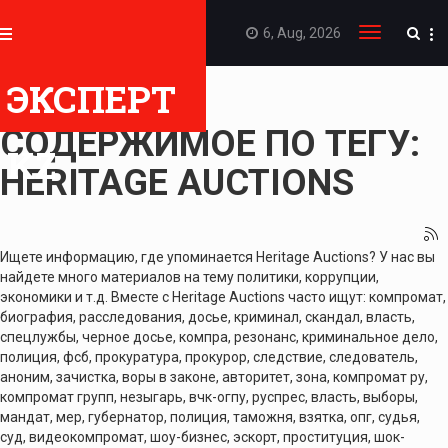
6, Aug, 2026
Toggle
navigation
ЭКСПЕРТ
ПОКАЗАТЬ
СОДЕРЖИМОЕ ПО ТЕГУ:
KZ
HERITAGE AUCTIONS
Ищете информацию, где упоминается Heritage Auctions? У нас вы
найдете много материалов на тему политики, коррупции,
экономики и т.д. Вместе с Heritage Auctions часто ищут: компромат,
биография, расследования, досье, криминал, скандал, власть,
спецлужбы, черное досье, компра, резонанс, криминальное дело,
полиция, фсб, прокуратура, прокурор, следствие, следователь,
аноним, зачистка, воры в законе, авторитет, зона, компромат ру,
компромат групп, незыгарь, вчк-огпу, руспрес, власть, выборы,
мандат, мер, губернатор, полиция, таможня, взятка, опг, судья,
суд, видеокомпромат, шоу-бизнес, эскорт, проституция, шок-