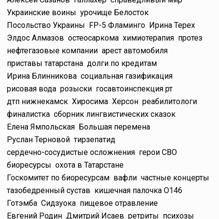
Украинские воины
урочище Белосток
Посольство Украины
FP-5 Фламинго
Ирина Терех
Элдос Алмазов
остеосаркома
химиотерапия
протез
нефтегазовые компании
арест автомобиля
приставы татарстана
долги по кредитам
Ирина Блинникова
социальная газификация
рисовая вода
розыски
госавтоинспекция рт
дтп нижнекамск
Хиросима
Херсон
реабилитологи
финалистка
сборник лингвистических сказок
Елена Ямпольская
Большая перемена
Руслан Терновой
тирзепатид
сердечно-сосудистые осложнения
герои СВО
биоресурсы
охота в Татарстане
Госкомитет по биоресурсам
вафли
частные концерты
тазобедренный сустав
кишечная палочка O146
Готэмба
Сидзуока
пищевое отравление
Евгений Родин
Дмитрий Исаев
ретриты
психозы