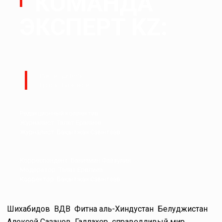
КОМАНДА
ЭКСПЕРТ KZ:
Руководитель:
Ералы Тугжанов
Редакционный коллектив.
Журналист: Талғат Ерғалиев
Журналист: Бақытжан Сағынтаев
Корреспондент: Баниямин Файзулин
Модератор: Талғат Ерғалиев
Корректор: Бақытжан Сағынтаев
Шихабидов
ВДВ
Фитна аль-Хиндустан
Белуджистан
Алексей Сазанов
Галлахер
справедливый мир