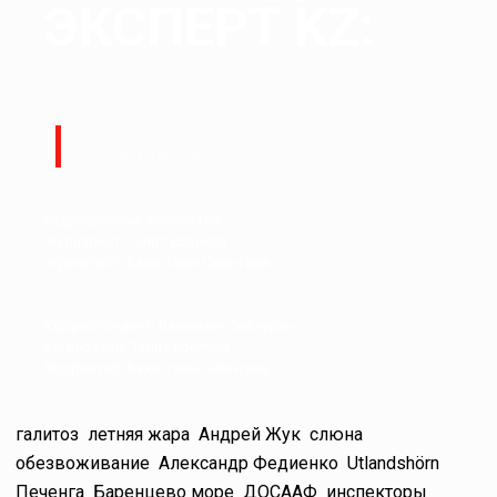
ЭКСПЕРТ KZ:
Руководитель:
Ералы Тугжанов
Редакционный коллектив.
Журналист: Талғат Ерғалиев
Журналист: Бақытжан Сағынтаев
Корреспондент: Баниямин Файзулин
Модератор: Талғат Ерғалиев
Корректор: Бақытжан Сағынтаев
галитоз
летняя жара
Андрей Жук
слюна
обезвоживание
Александр Федиенко
Utlandshörn
Печенга
Баренцево море
ДОСААФ
инспекторы