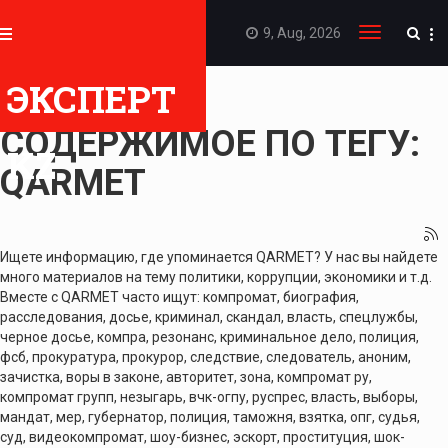
9, Aug, 2026
Toggle
navigation
ЭКСПЕРТ
ПОКАЗАТЬ
СОДЕРЖИМОЕ ПО ТЕГУ:
KZ
QARMET
Ищете информацию, где упоминается QARMET? У нас вы найдете
много материалов на тему политики, коррупции, экономики и т.д.
Вместе с QARMET часто ищут: компромат, биография,
расследования, досье, криминал, скандал, власть, спецлужбы,
черное досье, компра, резонанс, криминальное дело, полиция,
фсб, прокуратура, прокурор, следствие, следователь, аноним,
зачистка, воры в законе, авторитет, зона, компромат ру,
компромат групп, незыгарь, вчк-огпу, руспрес, власть, выборы,
мандат, мер, губернатор, полиция, таможня, взятка, опг, судья,
суд, видеокомпромат, шоу-бизнес, эскорт, проституция, шок-