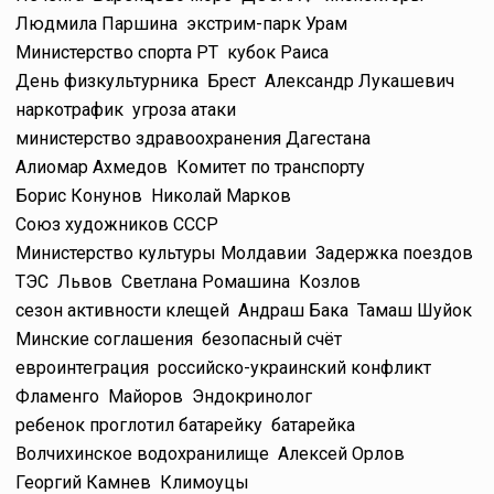
Людмила Паршина
экстрим-парк Урам
Министерство спорта РТ
кубок Раиса
День физкультурника
Брест
Александр Лукашевич
наркотрафик
угроза атаки
министерство здравоохранения Дагестана
Алиомар Ахмедов
Комитет по транспорту
Борис Конунов
Николай Марков
Союз художников СССР
Министерство культуры Молдавии
Задержка поездов
ТЭС
Львов
Светлана Ромашина
Козлов
сезон активности клещей
Андраш Бака
Тамаш Шуйок
Минские соглашения
безопасный счёт
евроинтеграция
российско-украинский конфликт
Фламенго
Майоров
Эндокринолог
ребенок проглотил батарейку
батарейка
Волчихинское водохранилище
Алексей Орлов
Георгий Камнев
Климоуцы