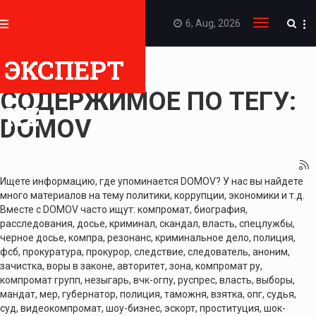
6, Aug, 2026
Toggle
navigation
ЭКСПЕРТ
ПОКАЗАТЬ
СОДЕРЖИМОЕ ПО ТЕГУ:
KZ
DOMOV
Ищете информацию, где упоминается DOMOV? У нас вы найдете
много материалов на тему политики, коррупции, экономики и т.д.
Вместе с DOMOV часто ищут: компромат, биография,
расследования, досье, криминал, скандал, власть, спецлужбы,
черное досье, компра, резонанс, криминальное дело, полиция,
фсб, прокуратура, прокурор, следствие, следователь, аноним,
зачистка, воры в законе, авторитет, зона, компромат ру,
компромат групп, незыгарь, вчк-огпу, руспрес, власть, выборы,
мандат, мер, губернатор, полиция, таможня, взятка, опг, судья,
суд, видеокомпромат, шоу-бизнес, эскорт, проституция, шок-