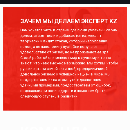
ЗАЧЕМ МЫ ДЕЛАЕМ ЭКСПЕРТ KZ
Нам хочется жить в стране, где люди увлечены своим
делом, ставят цели и добиваются их, мыслят
творчески и видят стакан, который наполовину
полон, а не наполовину пуст. Они получают
удовольствие от жизни, но не проживают ее зря.
Своей работой они меняют мир к лучшему и точно
знают, что невозможное возможно. Мы хотим, чтобы
русские стали самой активной, предприимчивой,
довольной жизнью и успешной нацией в мире. Мы
поддерживаем их на этом пути: вдохновляем
удачными примерами, предостерегаем от ошибок,
подсказываем новые дороги и помогаем брать
следующую ступень в развитии.