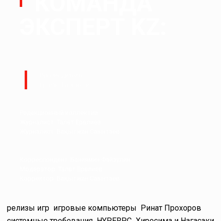
КОМАНДА
ЭКСПЕРТ KZ:
Руководитель:
Ералы Тугжанов
Редакционный коллектив.
Журналист: Талғат Ерғалиев
Журналист: Бақытжан Сағынтаев
Корреспондент: Баниямин Файзулин
Модератор: Талғат Ерғалиев
Корректор: Бақытжан Сағынтаев
релизы игр
игровые компьютеры
Ринат Прохоров
системные требования
HYPERPC
Хиросима и Нагасаки