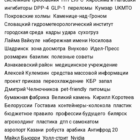
ингибиторы DPP-4
GLP-1
переломы
Кумзар
UKMTO
Покровские холмы
Каменице-над-Гроном
Словацкий гидрометеорологический институт
городская среда
кадры удара
сухогруз
Лайма Вайкуле
набережная имени Носилова
Шадринск
зона досмотра
Внуково
Идел-Пресс
розмарин
базилик
полезные советы
Азнакаевский район
медицинское учреждение
Алексей Кулемзин
средства массовой информации
проект приказа
переохлаждение
КБР
запал
Дмитрий Челночников
pet-friendly
питомцы
бумажная фабрика
Великий камень
Кирилл Коротеев
Белоруссии
Гоставиа
контейнеры-колокола
пластик
бюджетное правило
профессии будущего
билярск
агрохолдинг
пластика
дтп с самокатом
аэропорт Казани
робуста
арабика
Антифрод 20
Майкл Бьюрри
Уолл-стрит
Nvidia