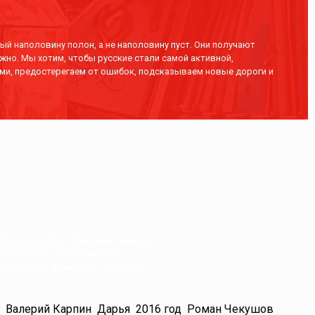
ый наполовину полон, а не наполовину пуст. Они получают
жно. Мы хотим, чтобы русские стали самой активной,
ми, предостерегаем от ошибок, подсказываем новые дороги и
Корреспондент: Баниямин Файзулин
Модератор: Талғат Ерғалиев
Корректор: Бақытжан Сағынтаев
Валерий Карпин
Дарья
2016 год
Роман Чекушов