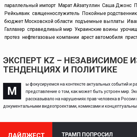
параллельный импорт
Марат Айзатуллин
Саша Джонс
П
Рейкьявик
священнослужитель
Покойные родственник
бюджет Московской области
подъемные выплаты
Ива
Галлахер
справедливый мир
Украинские воины
урочищ
протез
нефтегазовые компании
арест автомобиля
прис
ЭКСПЕРТ KZ – НЕЗАВИСИМОЕ 
ТЕНДЕНЦИЯХ И ПОЛИТИКЕ
ы фокусируемся на контексте актуальных событий и р
М
представление о том, как может быть устроен мир. Э
рассказывало на нарушениях прав человека в России
документальными видеопроектами, комиксами и концептуальным
ТРАМП ПОПРОСИЛ
ДАЙДЖЕСТ