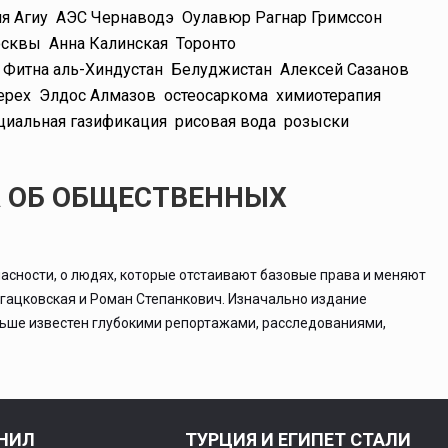
я Агиу
АЭС Чернаводэ
Оулавюр Рагнар Гримссон
осквы
Анна Калинская
Торонто
Фитна аль-Хиндустан
Белуджистан
Алексей Сазанов
ерех
Элдос Алмазов
остеосаркома
химиотерапия
циальная газификация
рисовая вода
розыски
А ОБ ОБЩЕСТВЕННЫХ
асности, о людях, которые отстаивают базовые права и меняют
ргацковская и Роман Степанкович. Изначально издание
льше известен глубокими репортажами, расследованиями,
НИЛ
ТУРЦИЯ И ЕГИПЕТ СТАЛИ