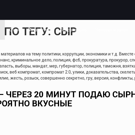
ПО ТЕГУ: СЫР
я
О нас
Аналитика
Персонально
Человек и закон
атериалов на тему политики, коррупции, экономики и т.д. Вместе 
нанс, криминальное дело, полиция, фсб, прокуратура, прокурор, сле
 власть, выборы, мандат, мер, губернатор, полиция, таможня, взятка
поиск, веб компромат, компромат 2.0, улики, доказательства, скеле
лие, жесть, розыск, совершенно секретно, гру, версия, конфликты,
 — ЧЕРЕЗ 20 МИНУТ ПОДАЮ СЫ
РОЯТНО ВКУСНЫЕ