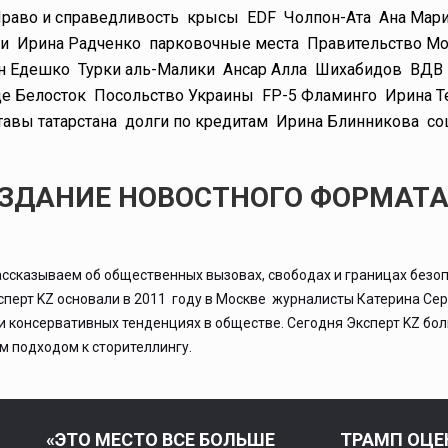
раво и справедливость
крысы
EDF
Чолпон-Ата
Ана Мари
и
Ирина Радченко
парковочные места
Правительство М
н Едешко
Турки аль-Малики
Ансар Алла
Шихабидов
ВДВ
е Белосток
Посольство Украины
FP-5 Фламинго
Ирина Т
тавы татарстана
долги по кредитам
Ирина Блинникова
со
ИЗДАНИЕ НОВОСТНОГО ФОРМАТ
ассказываем об общественных вызовах, свободах и границах безоп
ксперт KZ основали в 2011 году в Москве журналисты Катерина Се
 и консервативных тенденциях в обществе. Сегодня Эксперт KZ бо
 подходом к сторителлингу.
«ЭТО МЕСТО ВСЕ БОЛЬШЕ
ТРАМП ОЦЕ