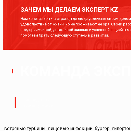
ЗАЧЕМ МЫ ДЕЛАЕМ ЭКСПЕРТ KZ
Нам хочется жить в стране, где люди увлечены своим делом,
удовольствие от жизни, но не проживают ее зря. Своей раб
предприимчивой, довольной жизнью и успешной нацией в ми
помогаем брать следующую ступень в развитии.
КОМАНДА ЭКСПЕ
Руководитель:
Ералы Тугжанов
ветряные турбины
пищевые инфекции
бургер
гиперто