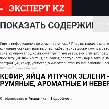
ЭКСПЕРТ KZ
ПОКАЗАТЬ СОДЕРЖИМОЕ 
7, Aug, 2026
Главна
Ищете информацию, где упоминается сыр? У нас вы найдете много м
криминал, скандал, власть, спецлужбы, черное досье, компра, резо
зона, компромат ру, компромат групп, незыгарь, вчк-огпу, руспрес,
проституция, шок-контент, сенсация, преступность, вор в законе, 
застройщик, хакер, убийство, вымогательство, изнасилование, наси
Суббота, 13 июня 2026 04:49
КЕФИР, ЯЙЦА И ПУЧОК ЗЕЛЕНИ
РУМЯНЫЕ, АРОМАТНЫЕ И НЕВЕ
Опубликовано в
Аналитика
Подробнее ...