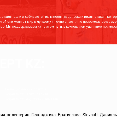
 ставят цели и добиваются их, мыслят творчески и видят стакан, котор
отой они меняют мир к лучшему и точно знают, что невозможное возмо
ре. Мы поддерживаем их на этом пути: вдохновляем удачными примера
РТ KZ:
Редакционный коллектив.
Журналист: Талғат Ерғалиев
Журналист: Бақытжан Сағынтаев
ния
холестерин
Геленджика
Братислава
Slovnaft
Даниэль