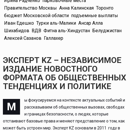
Ирина Радченко
парковочные места
Правительство Москвы
Анна Калинская
Торонто
бюджет Московской области
подъемные выплаты
Иван Едешко
Турки аль-Малики
Ансар Алла
Шихабидов
ВДВ
Фитна аль-Хиндустан
Белуджистан
Алексей Сазанов
Галлахер
ЭКСПЕРТ KZ – НЕЗАВИСИМОЕ
ИЗДАНИЕ НОВОСТНОГО
ФОРМАТА ОБ ОБЩЕСТВЕННЫХ
ТЕНДЕНЦИЯХ И ПОЛИТИКЕ
ы фокусируемся на контексте актуальных событий и
М
рассказываем об общественных вызовах, свободах
и границах безопасности, о людях, которые
отстаивают базовые права и меняют представление о том, как
может быть устроен мир. Эксперт KZ основали в 2011 году в