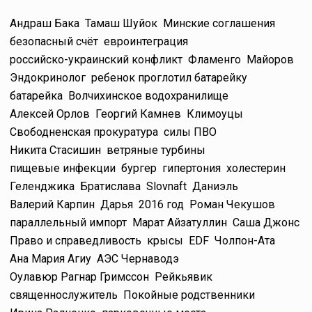
Андраш Бака
Тамаш Шуйок
Минские соглашения
безопасный счёт
евроинтеграция
российско-украинский конфликт
Фламенго
Майоров
Эндокринолог
ребенок проглотил батарейку
батарейка
Волчихинское водохранилище
Алексей Орлов
Георгий Камнев
Климоуцы
Свободненская прокуратура
силы ПВО
Никита Стасишин
ветряные турбины
пищевые инфекции
бургер
гипертония
холестерин
Геленджика
Братислава
Slovnaft
Даниэль
Валерий Карпин
Дарья
2016 год
Роман Чекушов
параллельный импорт
Марат Айзатуллин
Саша Джонс
Право и справедливость
крысы
EDF
Чолпон-Ата
Ана Мария Агиу
АЭС Чернаводэ
Оулавюр Рагнар Гримссон
Рейкьявик
священнослужитель
Покойные родственники