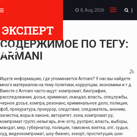
8, Aug, 2026
Toggle
navigation
ЭКСПЕРТ
ПОКАЗАТЬ
СОДЕРЖИМОЕ ПО ТЕГУ:
KZ
ARMANI
Ищете информацию, где упоминается Armani? У нас вы найдете
много материалов на тему политики, коррупции, экономики и т.д.
Вместе с Armani часто ищут: компромат, биография,
расследования, досье, криминал, скандал, власть, спецлужбы,
черное досье, компра, резонанс, криминальное дело, полиция,
фсб, прокуратура, прокурор, следствие, следователь, аноним,
зачистка, воры в законе, авторитет, зона, компромат ру,
компромат групп, незыгарь, вчк-огпу, руспрес, власть, выборы,
мандат, мер, губернатор, полиция, таможня, взятка, опг, судья,
суд, видеокомпромат, шоу-бизнес, эскорт, проституция, шок-