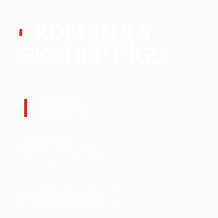
КОМАНДА
ЭКСПЕРТ KZ:
Руководитель:
Ералы Тугжанов
Редакционный коллектив.
Журналист: Талғат Ерғалиев
Журналист: Бақытжан Сағынтаев
Корреспондент: Баниямин Файзулин
Модератор: Талғат Ерғалиев
Корректор: Бақытжан Сағынтаев