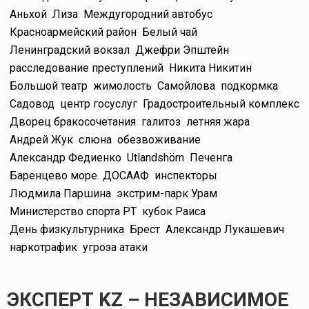
Аньхой
Лиза
Междугородний автобус
Красноармейский район
Белый чай
Ленинградский вокзал
Джефри Эпштейн
расследование преступлений
Никита Никитин
Большой театр
жимолость
Самойлова
подкормка
Садовод
центр госуслуг
Градостроительный комплекс
Дворец бракосочетания
галитоз
летняя жара
Андрей Жук
слюна
обезвоживание
Александр Федиенко
Utlandshörn
Печенга
Баренцево море
ДОСААФ
инспекторы
Людмила Паршина
экстрим-парк Урам
Министерство спорта РТ
кубок Раиса
День физкультурника
Брест
Александр Лукашевич
наркотрафик
угроза атаки
ЭКСПЕРТ KZ – НЕЗАВИСИМОЕ