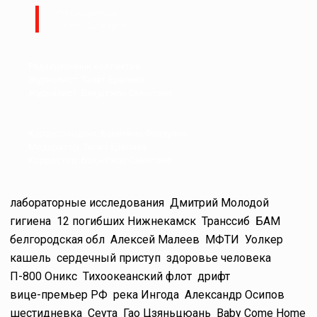
Руководитель:
Ералы Тугжанов
Редакционный коллектив.
Журналист: Талғат Ерғалиев
Журналист: Бақытжан Сағынтаев
Корреспондент: Баниямин Файзулин
Модератор: Талғат Ерғалиев
Корректор: Бақытжан Сағынтаев
лабораторные исследования
Дмитрий Молодой
гигиена
12 погибших Нижнекамск
Транссиб
БАМ
белгородская обл
Алексей Малеев
МФТИ
Уолкер
кашель
сердечный приступ
здоровье человека
П-800 Оникс
Тихоокеанский флот
дрифт
вице-премьер РФ
река Ингода
Александр Осипов
шестидневка
Сеута
Гао Цзяньцюань
Baby Come Home