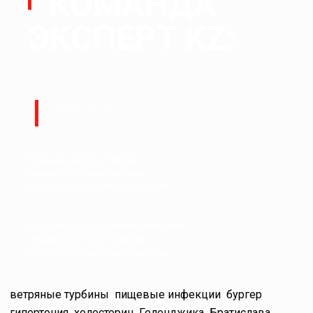
КОМАНДА
ЭКСПЕРТ KZ:
Руководитель:
Ералы Тугжанов
Редакционный коллектив.
Журналист: Талғат Ерғалиев
Журналист: Бақытжан Сағынтаев
Корреспондент: Баниямин Файзулин
Модератор: Талғат Ерғалиев
Корректор: Бақытжан Сағынтаев
ветряные турбины
пищевые инфекции
бургер
гипертония
холестерин
Геленджика
Братислава