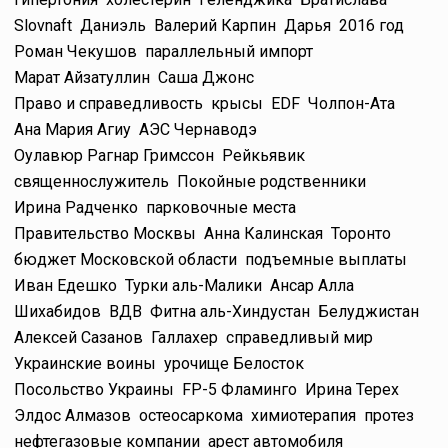
Slovnaft
Даниэль
Валерий Карпин
Дарья
2016 год
Роман Чекушов
параллельный импорт
Марат Айзатуллин
Саша Джонс
Право и справедливость
крысы
EDF
Чолпон-Ата
Ана Мария Агиу
АЭС Чернаводэ
Оулавюр Рагнар Гримссон
Рейкьявик
священнослужитель
Покойные родственники
Ирина Радченко
парковочные места
Правительство Москвы
Анна Калинская
Торонто
бюджет Московской области
подъемные выплаты
Иван Едешко
Турки аль-Малики
Ансар Алла
Шихабидов
ВДВ
Фитна аль-Хиндустан
Белуджистан
Алексей Сазанов
Галлахер
справедливый мир
Украинские воины
урочище Белосток
Посольство Украины
FP-5 Фламинго
Ирина Терех
Элдос Алмазов
остеосаркома
химиотерапия
протез
нефтегазовые компании
арест автомобиля