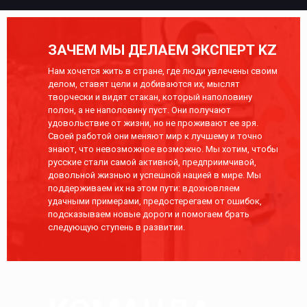
ЗАЧЕМ МЫ ДЕЛАЕМ ЭКСПЕРТ KZ
Нам хочется жить в стране, где люди увлечены своим
делом, ставят цели и добиваются их, мыслят
творчески и видят стакан, который наполовину
полон, а не наполовину пуст. Они получают
удовольствие от жизни, но не проживают ее зря.
Своей работой они меняют мир к лучшему и точно
знают, что невозможное возможно. Мы хотим, чтобы
русские стали самой активной, предприимчивой,
довольной жизнью и успешной нацией в мире. Мы
поддерживаем их на этом пути: вдохновляем
удачными примерами, предостерегаем от ошибок,
подсказываем новые дороги и помогаем брать
следующую ступень в развитии.