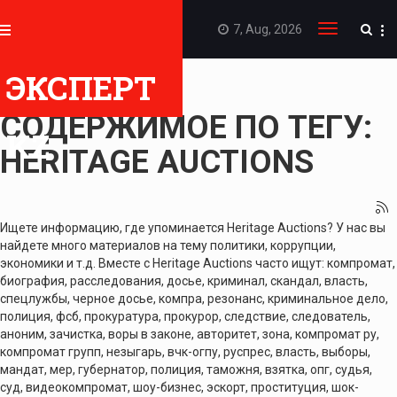
7, Aug, 2026
Toggle
navigation
ЭКСПЕРТ
ПОКАЗАТЬ
СОДЕРЖИМОЕ ПО ТЕГУ:
KZ
HERITAGE AUCTIONS
Ищете информацию, где упоминается Heritage Auctions? У нас вы
найдете много материалов на тему политики, коррупции,
экономики и т.д. Вместе с Heritage Auctions часто ищут: компромат,
биография, расследования, досье, криминал, скандал, власть,
спецлужбы, черное досье, компра, резонанс, криминальное дело,
полиция, фсб, прокуратура, прокурор, следствие, следователь,
аноним, зачистка, воры в законе, авторитет, зона, компромат ру,
компромат групп, незыгарь, вчк-огпу, руспрес, власть, выборы,
мандат, мер, губернатор, полиция, таможня, взятка, опг, судья,
суд, видеокомпромат, шоу-бизнес, эскорт, проституция, шок-