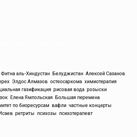
Корреспондент: Баниямин Файзулин
Модератор: Талғат Ерғалиев
Корректор: Бақытжан Сағынтаев
Фитна аль-Хиндустан
Белуджистан
Алексей Сазанов
ерех
Элдос Алмазов
остеосаркома
химиотерапия
циальная газификация
рисовая вода
розыски
азок
Елена Ямпольская
Большая перемена
митет по биоресурсам
вафли
частные концерты
Исаев
ретриты
психозы
психотерапевт