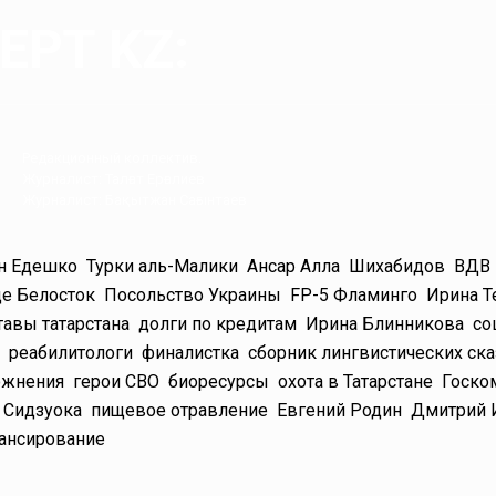
РТ KZ:
Редакционный коллектив.
Журналист: Талғат Ерғалиев
Журналист: Бақытжан Сағынтаев
н Едешко
Турки аль-Малики
Ансар Алла
Шихабидов
ВДВ
е Белосток
Посольство Украины
FP-5 Фламинго
Ирина Т
тавы татарстана
долги по кредитам
Ирина Блинникова
со
реабилитологи
финалистка
сборник лингвистических ск
ожнения
герои СВО
биоресурсы
охота в Татарстане
Госко
Сидзуока
пищевое отравление
Евгений Родин
Дмитрий 
ансирование