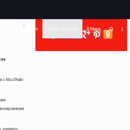
Тема
В Стране
Среда обитания
В Мире
сле
 с Abu Dhabi
чая
нансирование
, снизить