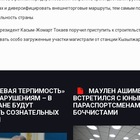
онах и диверсифицировать внешнеторговые маршруты, тем самым 
льность страны.
резидент Касым-Жомарт Токаев поручил приступить к строительс
ть особо загруженные участки магистрали от станции Кызылжар
ЕВАЯ ТЕРПИМОСТЬ»
МАУЛЕН АШИМ
НАРУШЕНИЯМ – В
ВСТРЕТИЛСЯ С ЮН
АНЕ БУДУТ
ПАРАСПОРТСМЕНАМ
Ь СОЗНАТЕЛЬНЫХ
БОЧЧИСТАМИ
Н