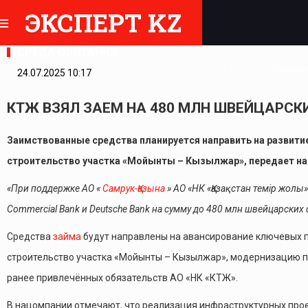
ЭКСПЕРТ KZ
СРЕДА ОБИТАНИЯ
7, Aug, 2026
Главна
24.07.2025 10:17
КТЖ ВЗЯЛ ЗАЕМ НА 480 МЛН ШВЕЙЦАРСК
Заимствованные средства планируется направить на развити
строительство участка «Мойынты – Кызылжар», передает
на
«При поддержке АО «
Самрук-Қазына
» АО «НК «Қазақстан темір жол
Commercial Bank и Deutsche Bank на сумму до 480 млн швейцарских 
Средства
займа
будут направлены на авансирование ключевых 
строительство участка «Мойынты – Кызылжар», модернизацию п
ранее привлечённых обязательств АО «НК «КТЖ».
В нацомпании отмечают, что реализация инфраструктурных проек