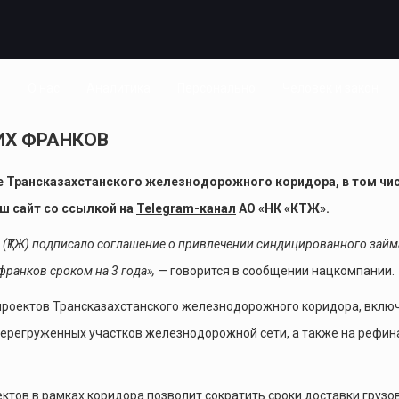
я
О нас
Аналитика
Персонально
Человек и закон
ИХ ФРАНКОВ
е Трансказахстанского железнодорожного коридора, в том чи
ш сайт
со ссылкой на
Telegram-канал
АО «НК «КТЖ».
ы» (ҚТЖ) подписало соглашение о привлечении синдицированного займа
франков сроком на 3 года»,
— говорится в сообщении нацкомпании.
проектов Трансказахстанского железнодорожного коридора, вклю
ерегруженных участков железнодорожной сети, а также на рефи
тов в рамках коридора позволит сократить сроки доставки грузов