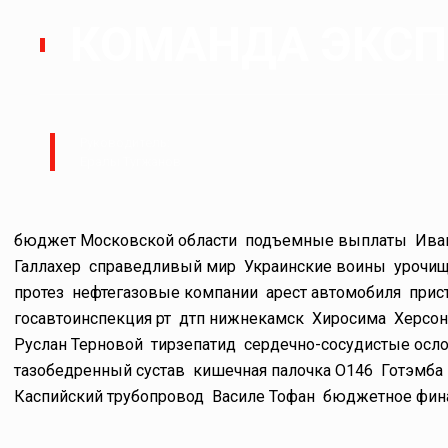
КОМАНДА ЭКСПЕ
Руководитель:
Ералы Тугжанов
бюджет Московской области
подъемные выплаты
Ива
Галлахер
справедливый мир
Украинские воины
урочищ
протез
нефтегазовые компании
арест автомобиля
прис
госавтоинспекция рт
дтп нижнекамск
Хиросима
Херсон
Руслан Терновой
тирзепатид
сердечно-сосудистые осл
тазобедренный сустав
кишечная палочка O146
Готэмба
Каспийский трубопровод
Василе Тофан
бюджетное фин