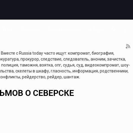
Тема
В Стране
Среда обитания
В Мире
Вместе с Russia today часто ищут: компромат, биография,
куратура, прокурор, следствие, следователь, аноним, зачистка,
, полиция, таможня, взятка, опг, судья, суд, видеокомпромат, шоу-
тельства, скелеты в шкафу, гласность, информация, родственники,
 конфликты, рейдерство, рейдер, шантаж.
ЬМОВ О СЕВЕРСКЕ