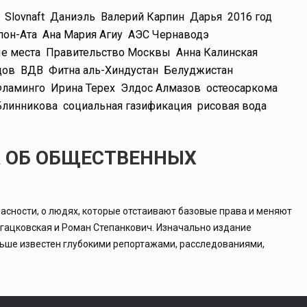
Slovnaft
Даниэль
Валерий Карпин
Дарья
2016 год
пон-Ата
Ана Мария Агиу
АЭС Чернаводэ
е места
Правительство Москвы
Анна Калинская
дов
ВДВ
Фитна аль-Хиндустан
Белуджистан
Фламинго
Ирина Терех
Элдос Алмазов
остеосаркома
Блинникова
социальная газификация
рисовая вода
А ОБ ОБЩЕСТВЕННЫХ
асности, о людях, которые отстаивают базовые права и меняют
ргацковская и Роман Степанкович. Изначально издание
льше известен глубокими репортажами, расследованиями,