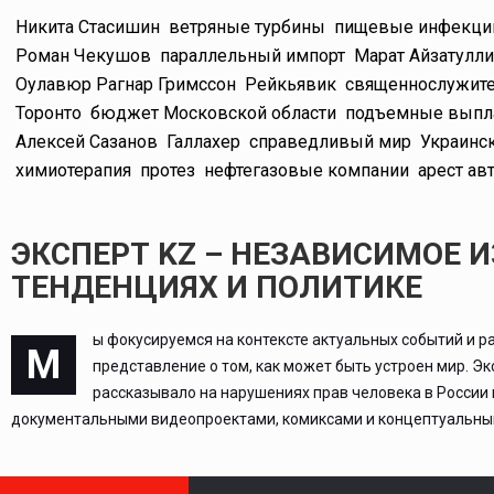
Никита Стасишин
ветряные турбины
пищевые инфекци
Роман Чекушов
параллельный импорт
Марат Айзатулл
Оулавюр Рагнар Гримссон
Рейкьявик
священнослужит
Торонто
бюджет Московской области
подъемные выпл
Алексей Сазанов
Галлахер
справедливый мир
Украинс
химиотерапия
протез
нефтегазовые компании
арест ав
ЭКСПЕРТ KZ – НЕЗАВИСИМОЕ 
ТЕНДЕНЦИЯХ И ПОЛИТИКЕ
ы фокусируемся на контексте актуальных событий и р
М
представление о том, как может быть устроен мир. Э
рассказывало на нарушениях прав человека в России
документальными видеопроектами, комиксами и концептуальным