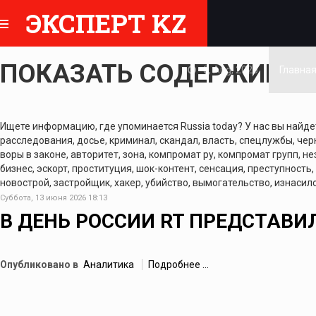
ЭКСПЕРТ KZ
ПОКАЗАТЬ СОДЕРЖИМОЕ 
8, Aug, 2026
Главна
Ищете информацию, где упоминается Russia today? У нас вы найдете
расследования, досье, криминал, скандал, власть, спецлужбы, черн
воры в законе, авторитет, зона, компромат ру, компромат групп, не
бизнес, эскорт, проституция, шок-контент, сенсация, преступность,
новострой, застройщик, хакер, убийство, вымогательство, изнасило
Суббота, 13 июня 2026 18:13
В ДЕНЬ РОССИИ RT ПРЕДСТАВ
Опубликовано в
Аналитика
Подробнее ...