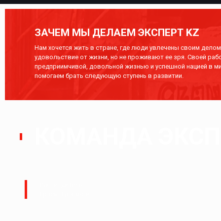
ЗАЧЕМ МЫ ДЕЛАЕМ ЭКСПЕРТ KZ
Нам хочется жить в стране, где люди увлечены своим делом,
удовольствие от жизни, но не проживают ее зря. Своей раб
предприимчивой, довольной жизнью и успешной нацией в ми
помогаем брать следующую ступень в развитии.
КОМАНДА ЭКСПЕ
Руководитель:
Ералы Тугжанов