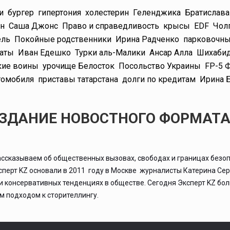
и
бургер
гипертония
холестерин
Геленджика
Братислава
ин
Саша Джонс
Право и справедливость
крысы
EDF
Чол
ель
Покойные родственники
Ирина Радченко
парковочны
аты
Иван Едешко
Турки аль-Малики
Ансар Алла
Шихаби
кие воины
урочище Белосток
Посольство Украины
FP-5 
томобиля
приставы татарстана
долги по кредитам
Ирина 
ИЗДАНИЕ НОВОСТНОГО ФОРМАТ
ассказываем об общественных вызовах, свободах и границах безоп
ксперт KZ основали в 2011 году в Москве журналисты Катерина Се
 и консервативных тенденциях в обществе. Сегодня Эксперт KZ бо
 подходом к сторителлингу.