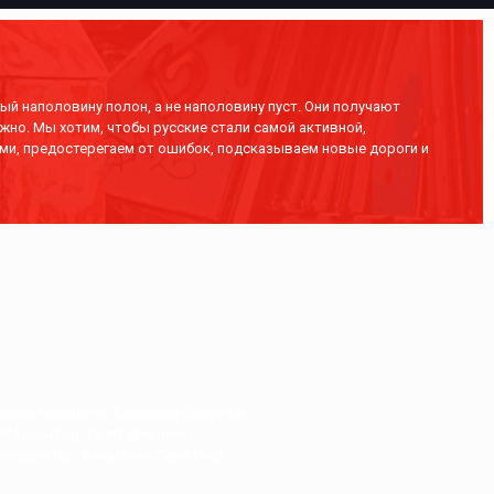
ый наполовину полон, а не наполовину пуст. Они получают
жно. Мы хотим, чтобы русские стали самой активной,
ми, предостерегаем от ошибок, подсказываем новые дороги и
Корреспондент: Баниямин Файзулин
Модератор: Талғат Ерғалиев
Корректор: Бақытжан Сағынтаев