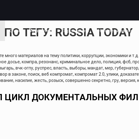
ПО ТЕГУ: RUSSIA TODAY
я
О нас
Аналитика
Персонально
Человек и закон
 много материалов на тему политики, коррупции, экономики и т.д. 
ое досье, компра, резонанс, криминальное дело, полиция, фсб, про
зыгарь, вчк-огпу, руспрес, власть, выборы, мандат, мер, губернатор
 вор в законе, поиск, веб компромат, компромат 2.0, улики, доказа
вание, насилие, жесть, розыск, совершенно секретно, гру, версия,
ИЛ ЦИКЛ ДОКУМЕНТАЛЬНЫХ ФИЛ