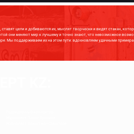
 ставят цели и добиваются их, мыслят творчески и видят стакан, котор
отой они меняют мир к лучшему и точно знают, что невозможное возмо
ре. Мы поддерживаем их на этом пути: вдохновляем удачными примера
РТ KZ:
Редакционный коллектив.
Журналист: Талғат Ерғалиев
Журналист: Бақытжан Сағынтаев