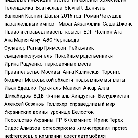
Геленджика
Братислава
Slovnaft
Даниэль
Валерий Карпин
Дарья
2016 год
Роман Чекушов
параллельный импорт
Марат Айзатуллин
Саша Джонс
Право и справедливость
крысы
EDF
Чолпон-Ата
Ана Мария Агиу
АЭС Чернаводэ
Оулавюр Рагнар Гримссон
Рейкьявик
священнослужитель
Покойные родственники
Ирина Радченко
парковочные места
Правительство Москвы
Анна Калинская
Торонто
бюджет Московской области
подъемные выплаты
Иван Едешко
Турки аль-Малики
Ансар Алла
Шихабидов
ВДВ
Фитна аль-Хиндустан
Белуджистан
Алексей Сазанов
Галлахер
справедливый мир
Украинские воины
урочище Белосток
Посольство Украины
FP-5 Фламинго
Ирина Терех
Элдос Алмазов
остеосаркома
химиотерапия
протез
нефтегазовые компании
арест автомобиля