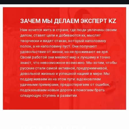
ЗАЧЕМ МЫ ДЕЛАЕМ ЭКСПЕРТ KZ
Нам хочется жить в стране, где люди увлечены своим
делом, ставят цели и добиваются их, мыслят
творчески и видят стакан, который наполовину
полон, а не наполовину пуст. Они получают
удовольствие от жизни, но не проживают ее зря.
Своей работой они меняют мир к лучшему и точно
знают, что невозможное возможно. Мы хотим, чтобы
русские стали самой активной, предприимчивой,
довольной жизнью и успешной нацией в мире. Мы
поддерживаем их на этом пути: вдохновляем
удачными примерами, предостерегаем от ошибок,
подсказываем новые дороги и помогаем брать
следующую ступень в развитии.