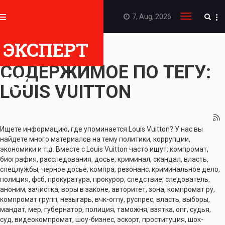
7, Aug, 2026
Toggle
navigation
ЭКСПЕРТ
ПОКАЗАТЬ
СОДЕРЖИМОЕ ПО ТЕГУ:
KZ
LOUIS VUITTON
Ищете информацию, где упоминается Louis Vuitton? У нас вы
найдете много материалов на тему политики, коррупции,
экономики и т.д. Вместе с Louis Vuitton часто ищут: компромат,
биография, расследования, досье, криминал, скандал, власть,
спецлужбы, черное досье, компра, резонанс, криминальное дело,
полиция, фсб, прокуратура, прокурор, следствие, следователь,
аноним, зачистка, воры в законе, авторитет, зона, компромат ру,
компромат групп, незыгарь, вчк-огпу, руспрес, власть, выборы,
мандат, мер, губернатор, полиция, таможня, взятка, опг, судья,
суд, видеокомпромат, шоу-бизнес, эскорт, проституция, шок-