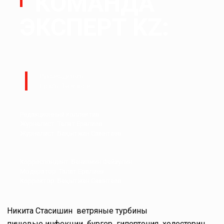
КОМАНДА
ЭКСПЕРТ KZ:
Руководитель:
Ералы Тугжанов
Редакционный коллектив.
Журналист: Талғат Ерғалиев
Журналист: Бақытжан Сағынтаев
Корреспондент: Баниямин Файзулин
Модератор: Талғат Ерғалиев
Корректор: Бақытжан Сағынтаев
Никита Стасишин
ветряные турбины
пищевые инфекции
бургер
гипертония
холестерин