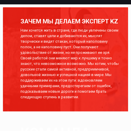
ЗАЧЕМ МЫ ДЕЛАЕМ ЭКСПЕРТ KZ
Нам хочется жить в стране, где люди увлечены своим
делом, ставят цели и добиваются их, мыслят
творчески и видят стакан, который наполовину
полон, а не наполовину пуст. Они получают
удовольствие от жизни, но не проживают ее зря.
Своей работой они меняют мир к лучшему и точно
знают, что невозможное возможно. Мы хотим, чтобы
русские стали самой активной, предприимчивой,
довольной жизнью и успешной нацией в мире. Мы
поддерживаем их на этом пути: вдохновляем
удачными примерами, предостерегаем от ошибок,
подсказываем новые дороги и помогаем брать
следующую ступень в развитии.