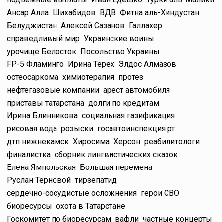
Ансар Алла
Шихабидов
ВДВ
Фитна аль-Хиндустан
Белуджистан
Алексей Сазанов
Галлахер
справедливый мир
Украинские воины
урочище Белосток
Посольство Украины
FP-5 Фламинго
Ирина Терех
Элдос Алмазов
остеосаркома
химиотерапия
протез
нефтегазовые компании
арест автомобиля
приставы татарстана
долги по кредитам
Ирина Блинникова
социальная газификация
рисовая вода
розыски
госавтоинспекция рт
дтп нижнекамск
Хиросима
Херсон
реабилитологи
финалистка
сборник лингвистических сказок
Елена Ямпольская
Большая перемена
Руслан Терновой
тирзепатид
сердечно-сосудистые осложнения
герои СВО
биоресурсы
охота в Татарстане
Госкомитет по биоресурсам
вафли
частные концерты