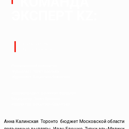
КОМАНДА
ЭКСПЕРТ KZ:
Руководитель:
Ералы Тугжанов
Редакционный коллектив.
Журналист: Талғат Ерғалиев
Журналист: Бақытжан Сағынтаев
Корреспондент: Баниямин Файзулин
Модератор: Талғат Ерғалиев
Корректор: Бақытжан Сағынтаев
Анна Калинская
Торонто
бюджет Московской области
подъемные выплаты
Иван Едешко
Турки аль-Малики