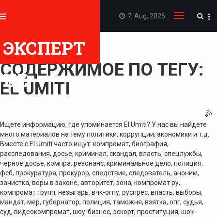
7, Aug, 2026
Toggle
navigation
ЭКСПЕРТ
ПОКАЗАТЬ
СОДЕРЖИМОЕ ПО ТЕГУ:
KZ
EL UMITI
Ищете информацию, где упоминается El Umiti? У нас вы найдете
много материалов на тему политики, коррупции, экономики и т.д.
Вместе с El Umiti часто ищут: компромат, биография,
расследования, досье, криминал, скандал, власть, спецлужбы,
черное досье, компра, резонанс, криминальное дело, полиция,
фсб, прокуратура, прокурор, следствие, следователь, аноним,
зачистка, воры в законе, авторитет, зона, компромат ру,
компромат групп, незыгарь, вчк-огпу, руспрес, власть, выборы,
мандат, мер, губернатор, полиция, таможня, взятка, опг, судья,
суд, видеокомпромат, шоу-бизнес, эскорт, проституция, шок-