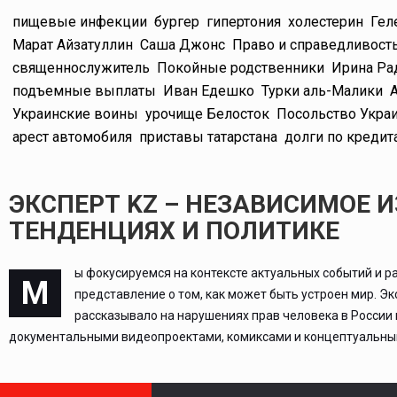
пищевые инфекции
бургер
гипертония
холестерин
Гел
Марат Айзатуллин
Саша Джонс
Право и справедливост
священнослужитель
Покойные родственники
Ирина Ра
подъемные выплаты
Иван Едешко
Турки аль-Малики
Украинские воины
урочище Белосток
Посольство Укра
арест автомобиля
приставы татарстана
долги по кредит
ЭКСПЕРТ KZ – НЕЗАВИСИМОЕ 
ТЕНДЕНЦИЯХ И ПОЛИТИКЕ
ы фокусируемся на контексте актуальных событий и р
М
представление о том, как может быть устроен мир. Э
рассказывало на нарушениях прав человека в России
документальными видеопроектами, комиксами и концептуальным