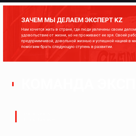
ЗАЧЕМ МЫ ДЕЛАЕМ ЭКСПЕРТ KZ
Нам хочется жить в стране, где люди увлечены своим делом,
удовольствие от жизни, но не проживают ее зря. Своей раб
предприимчивой, довольной жизнью и успешной нацией в ми
помогаем брать следующую ступень в развитии.
КОМАНДА ЭКСПЕ
Руководитель:
Ералы Тугжанов