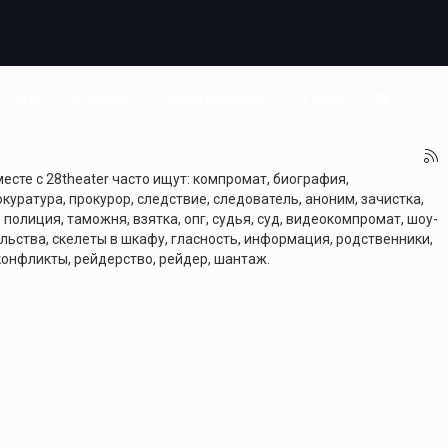
Тема
В Стране
Среда обитания
В Мире
есте с 28theater часто ищут: компромат, биография,
куратура, прокурор, следствие, следователь, аноним, зачистка,
, полиция, таможня, взятка, опг, судья, суд, видеокомпромат, шоу-
тельства, скелеты в шкафу, гласность, информация, родственники,
 конфликты, рейдерство, рейдер, шантаж.