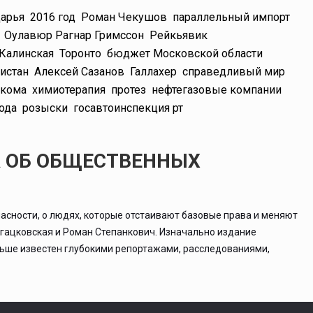
арья
2016 год
Роман Чекушов
параллельный импорт
Оулавюр Рагнар Гримссон
Рейкьявик
 Калинская
Торонто
бюджет Московской области
истан
Алексей Сазанов
Галлахер
справедливый мир
ркома
химиотерапия
протез
нефтегазовые компании
ода
розыски
госавтоинспекция рт
А ОБ ОБЩЕСТВЕННЫХ
асности, о людях, которые отстаивают базовые права и меняют
ргацковская и Роман Степанкович. Изначально издание
льше известен глубокими репортажами, расследованиями,