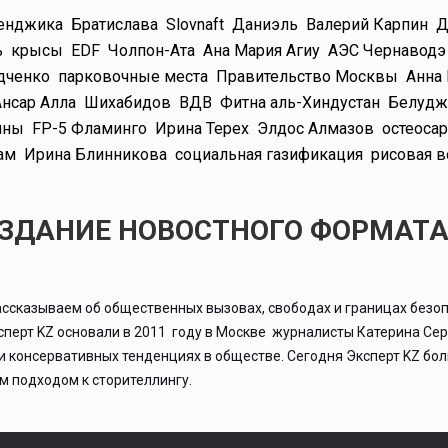
енджика
Братислава
Slovnaft
Даниэль
Валерий Карпин
Д
ь
крысы
EDF
Чолпон-Ата
Ана Мария Агиу
АЭС Чернаводэ
дченко
парковочные места
Правительство Москвы
Анна
Ансар Алла
Шихабидов
ВДВ
Фитна аль-Хиндустан
Белудж
ины
FP-5 Фламинго
Ирина Терех
Элдос Алмазов
остеоса
ам
Ирина Блинникова
социальная газификация
рисовая в
ИЗДАНИЕ НОВОСТНОГО ФОРМАТ
ассказываем об общественных вызовах, свободах и границах безоп
ксперт KZ основали в 2011 году в Москве журналисты Катерина Се
 и консервативных тенденциях в обществе. Сегодня Эксперт KZ бо
 подходом к сторителлингу.