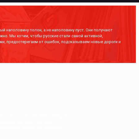
ый наполовину полон, а не наполовину пуст. Они получают
жно. Мы хотим, чтобы русские стали самой активной,
ми, предостерегаем от ошибок, подсказываем новые дороги и
Корреспондент: Баниямин Файзулин
Модератор: Талғат Ерғалиев
Корректор: Бақытжан Сағынтаев