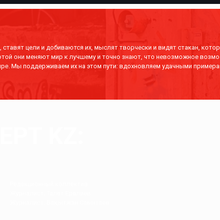
 ставят цели и добиваются их, мыслят творчески и видят стакан, котор
отой они меняют мир к лучшему и точно знают, что невозможное возмо
ре. Мы поддерживаем их на этом пути: вдохновляем удачными примера
РТ KZ:
Редакционный коллектив.
Журналист: Талғат Ерғалиев
Журналист: Бақытжан Сағынтаев