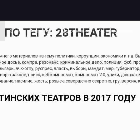
ПО ТЕГУ: 28THEATER
я
О нас
Аналитика
Персонально
Человек и закон
ного материалов на тему политики, коррупции, экономики и т.д. Вм
ое досье, компра, резонанс, криминальное дело, полиция, фсб, про
зыгарь, вчк-огпу, руспрес, власть, выборы, мандат, мер, губернатор
 вор в законе, поиск, веб компромат, компромат 2.0, улики, доказа
вание, насилие, жесть, розыск, совершенно секретно, гру, версия,
ИНСКИХ ТЕАТРОВ В 2017 ГОДУ