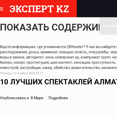
ЭКСПЕРТ KZ
ПОКАЗАТЬ СОДЕРЖИМОЕ 
7, Aug, 2026
Главна
Ищете информацию, где упоминается 28theater? У нас вы найдете м
расследования, досье, криминал, скандал, власть, спецлужбы, черн
воры в законе, авторитет, зона, компромат ру, компромат групп, не
бизнес, эскорт, проституция, шок-контент, сенсация, преступность,
новострой, застройщик, хакер, убийство, вымогательство, изнасило
Пятница, 07 ноября 2025 02:17
10 ЛУЧШИХ СПЕКТАКЛЕЙ АЛМАТ
Опубликовано в
В Мире
Подробнее ...