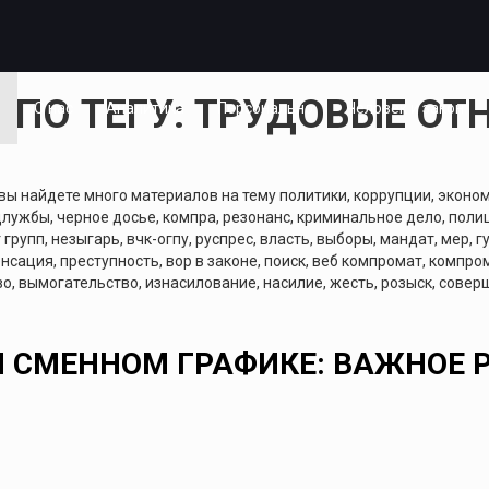
 ПО ТЕГУ: ТРУДОВЫЕ О
я
О нас
Аналитика
Персонально
Человек и закон
 найдете много материалов на тему политики, коррупции, экономи
цлужбы, черное досье, компра, резонанс, криминальное дело, полиц
групп, незыгарь, вчк-огпу, руспрес, власть, выборы, мандат, мер, гу
нсация, преступность, вор в законе, поиск, веб компромат, компром
о, вымогательство, изнасилование, насилие, жесть, розыск, соверш
РИ СМЕННОМ ГРАФИКЕ: ВАЖНОЕ