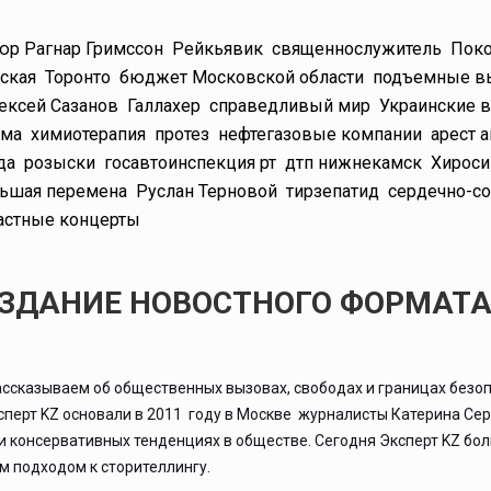
юр Рагнар Гримссон
Рейкьявик
священнослужитель
Поко
ская
Торонто
бюджет Московской области
подъемные в
ексей Сазанов
Галлахер
справедливый мир
Украинские 
ома
химиотерапия
протез
нефтегазовые компании
арест 
да
розыски
госавтоинспекция рт
дтп нижнекамск
Хирос
ьшая перемена
Руслан Терновой
тирзепатид
сердечно-с
астные концерты
ИЗДАНИЕ НОВОСТНОГО ФОРМАТ
ассказываем об общественных вызовах, свободах и границах безоп
ксперт KZ основали в 2011 году в Москве журналисты Катерина Се
 и консервативных тенденциях в обществе. Сегодня Эксперт KZ бо
 подходом к сторителлингу.