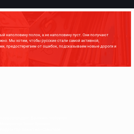
ый наполовину полон, а не наполовину пуст. Они получают
жно. Мы хотим, чтобы русские стали самой активной,
ми, предостерегаем от ошибок, подсказываем новые дороги и
Корреспондент: Баниямин Файзулин
Модератор: Талғат Ерғалиев
Корректор: Бақытжан Сағынтаев