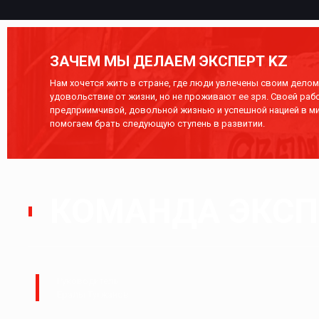
ЗАЧЕМ МЫ ДЕЛАЕМ ЭКСПЕРТ KZ
Нам хочется жить в стране, где люди увлечены своим делом,
удовольствие от жизни, но не проживают ее зря. Своей раб
предприимчивой, довольной жизнью и успешной нацией в ми
помогаем брать следующую ступень в развитии.
КОМАНДА ЭКСПЕ
Руководитель:
Ералы Тугжанов