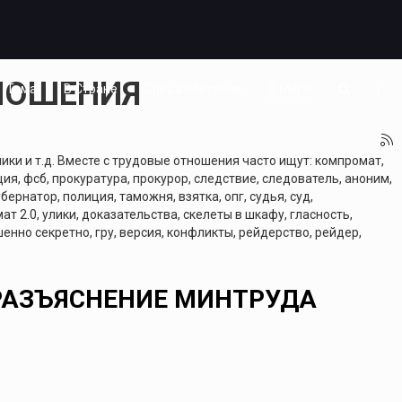
ТНОШЕНИЯ
Тема
В Стране
Среда обитания
В Мире
ки и т.д. Вместе с трудовые отношения часто ищут: компромат,
ия, фсб, прокуратура, прокурор, следствие, следователь, аноним,
бернатор, полиция, таможня, взятка, опг, судья, суд,
ат 2.0, улики, доказательства, скелеты в шкафу, гласность,
енно секретно, гру, версия, конфликты, рейдерство, рейдер,
 РАЗЪЯСНЕНИЕ МИНТРУДА