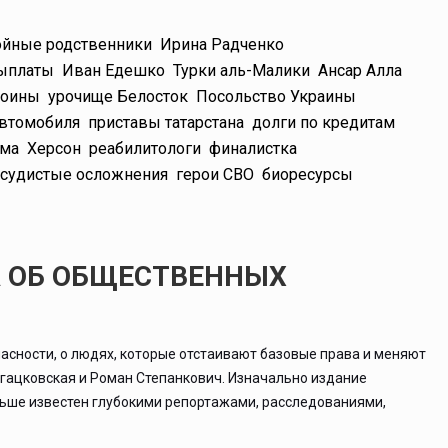
йные родственники
Ирина Радченко
ыплаты
Иван Едешко
Турки аль-Малики
Ансар Алла
воины
урочище Белосток
Посольство Украины
автомобиля
приставы татарстана
долги по кредитам
има
Херсон
реабилитологи
финалистка
осудистые осложнения
герои СВО
биоресурсы
А ОБ ОБЩЕСТВЕННЫХ
асности, о людях, которые отстаивают базовые права и меняют
ргацковская и Роман Степанкович. Изначально издание
льше известен глубокими репортажами, расследованиями,