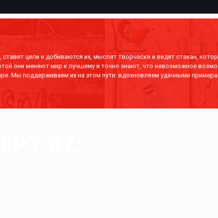
 ставят цели и добиваются их, мыслят творчески и видят стакан, котор
отой они меняют мир к лучшему и точно знают, что невозможное возмо
ре. Мы поддерживаем их на этом пути: вдохновляем удачными примера
РТ KZ:
Редакционный коллектив.
Журналист: Талғат Ерғалиев
Журналист: Бақытжан Сағынтаев