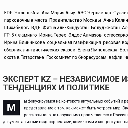
EDF
Чолпон-Ата
Ана Мария Агиу
АЭС Чернаводэ
Оулав
парковочные места
Правительство Москвы
Анна Калин
Шихабидов
ВДВ
Фитна аль-Хиндустан
Белуджистан
Ал
FP-5 Фламинго
Ирина Терех
Элдос Алмазов
остеосарк
Ирина Блинникова
социальная газификация
рисовая во
сборник лингвистических сказок
Елена Ямпольская
Бол
охота в Татарстане
Госкомитет по биоресурсам
вафли
ч
ЭКСПЕРТ KZ – НЕЗАВИСИМОЕ 
ТЕНДЕНЦИЯХ И ПОЛИТИКЕ
ы фокусируемся на контексте актуальных событий и р
М
представление о том, как может быть устроен мир. Э
рассказывало на нарушениях прав человека в России
документальными видеопроектами, комиксами и концептуальным