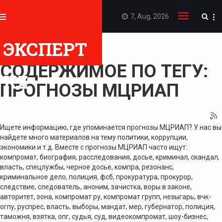
7, Aug, 2026
Toggle
navigation
ЭКСПЕРТ
ПОКАЗАТЬ
СОДЕРЖИМОЕ ПО ТЕГУ:
KZ
ПРОГНОЗЫ МЦРИАП
Ищете информацию, где упоминается прогнозы МЦРИАП? У нас вы
найдете много материалов на тему политики, коррупции,
экономики и т.д. Вместе с прогнозы МЦРИАП часто ищут:
компромат, биография, расследования, досье, криминал, скандал,
власть, спецлужбы, черное досье, компра, резонанс,
криминальное дело, полиция, фсб, прокуратура, прокурор,
следствие, следователь, аноним, зачистка, воры в законе,
авторитет, зона, компромат ру, компромат групп, незыгарь, вчк-
огпу, руспрес, власть, выборы, мандат, мер, губернатор, полиция,
таможня, взятка, опг, судья, суд, видеокомпромат, шоу-бизнес,