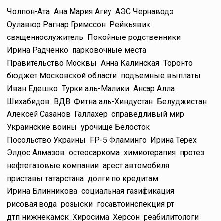
Чолпон-Ата
Ана Мария Агиу
АЭС Чернаводэ
Оулавюр Рагнар Гримссон
Рейкьявик
священнослужитель
Покойные родственники
Ирина Радченко
парковочные места
Правительство Москвы
Анна Калинская
Торонто
бюджет Московской области
подъемные выплаты
Иван Едешко
Турки аль-Малики
Ансар Алла
Шихабидов
ВДВ
Фитна аль-Хиндустан
Белуджистан
Алексей Сазанов
Галлахер
справедливый мир
Украинские воины
урочище Белосток
Посольство Украины
FP-5 Фламинго
Ирина Терех
Элдос Алмазов
остеосаркома
химиотерапия
протез
нефтегазовые компании
арест автомобиля
приставы татарстана
долги по кредитам
Ирина Блинникова
социальная газификация
рисовая вода
розыски
госавтоинспекция рт
дтп нижнекамск
Хиросима
Херсон
реабилитологи