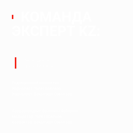
КОМАНДА
ЭКСПЕРТ KZ:
Руководитель:
Ералы Тугжанов
Редакционный коллектив.
Журналист: Талғат Ерғалиев
Журналист: Бақытжан Сағынтаев
Корреспондент: Баниямин Файзулин
Модератор: Талғат Ерғалиев
Корректор: Бақытжан Сағынтаев