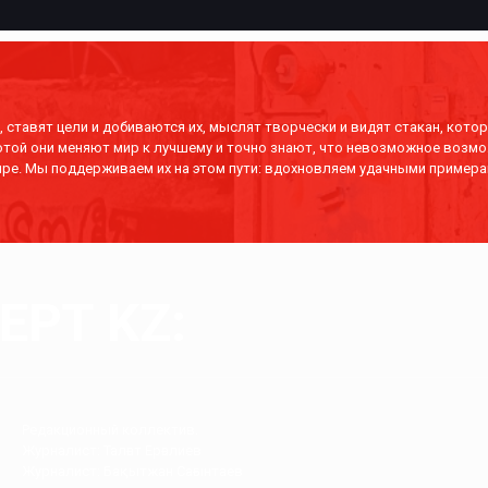
 ставят цели и добиваются их, мыслят творчески и видят стакан, котор
отой они меняют мир к лучшему и точно знают, что невозможное возмо
ре. Мы поддерживаем их на этом пути: вдохновляем удачными примера
РТ KZ:
Редакционный коллектив.
Журналист: Талғат Ерғалиев
Журналист: Бақытжан Сағынтаев