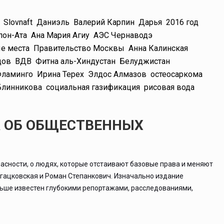
Slovnaft
Даниэль
Валерий Карпин
Дарья
2016 год
пон-Ата
Ана Мария Агиу
АЭС Чернаводэ
е места
Правительство Москвы
Анна Калинская
дов
ВДВ
Фитна аль-Хиндустан
Белуджистан
Фламинго
Ирина Терех
Элдос Алмазов
остеосаркома
Блинникова
социальная газификация
рисовая вода
А ОБ ОБЩЕСТВЕННЫХ
асности, о людях, которые отстаивают базовые права и меняют
ргацковская и Роман Степанкович. Изначально издание
льше известен глубокими репортажами, расследованиями,