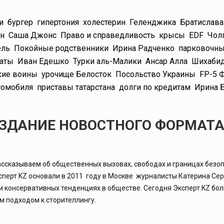
и
бургер
гипертония
холестерин
Геленджика
Братислава
ин
Саша Джонс
Право и справедливость
крысы
EDF
Чол
ель
Покойные родственники
Ирина Радченко
парковочны
аты
Иван Едешко
Турки аль-Малики
Ансар Алла
Шихаби
кие воины
урочище Белосток
Посольство Украины
FP-5 
томобиля
приставы татарстана
долги по кредитам
Ирина 
ИЗДАНИЕ НОВОСТНОГО ФОРМАТ
ассказываем об общественных вызовах, свободах и границах безоп
ксперт KZ основали в 2011 году в Москве журналисты Катерина Се
 и консервативных тенденциях в обществе. Сегодня Эксперт KZ бо
 подходом к сторителлингу.