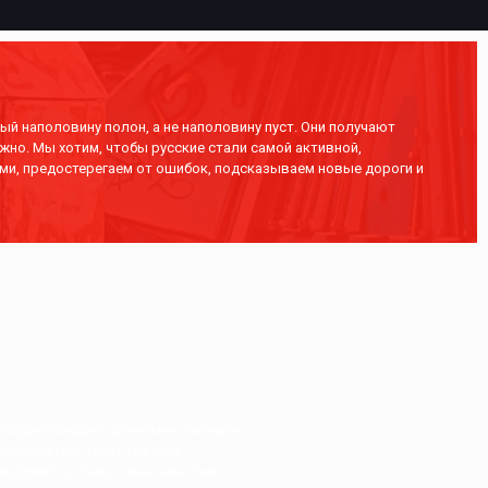
ый наполовину полон, а не наполовину пуст. Они получают
жно. Мы хотим, чтобы русские стали самой активной,
ми, предостерегаем от ошибок, подсказываем новые дороги и
Корреспондент: Баниямин Файзулин
Модератор: Талғат Ерғалиев
Корректор: Бақытжан Сағынтаев