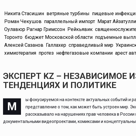
Никита Стасишин
ветряные турбины
пищевые инфекци
Роман Чекушов
параллельный импорт
Марат Айзатулл
Оулавюр Рагнар Гримссон
Рейкьявик
священнослужит
Торонто
бюджет Московской области
подъемные выпл
Алексей Сазанов
Галлахер
справедливый мир
Украинс
химиотерапия
протез
нефтегазовые компании
арест ав
ЭКСПЕРТ KZ – НЕЗАВИСИМОЕ 
ТЕНДЕНЦИЯХ И ПОЛИТИКЕ
ы фокусируемся на контексте актуальных событий и р
М
представление о том, как может быть устроен мир. Э
рассказывало на нарушениях прав человека в России
документальными видеопроектами, комиксами и концептуальным