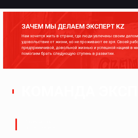
ЗАЧЕМ МЫ ДЕЛАЕМ ЭКСПЕРТ KZ
Нам хочется жить в стране, где люди увлечены своим делом,
удовольствие от жизни, но не проживают ее зря. Своей раб
предприимчивой, довольной жизнью и успешной нацией в ми
помогаем брать следующую ступень в развитии.
КОМАНДА ЭКСПЕ
Руководитель:
Ералы Тугжанов