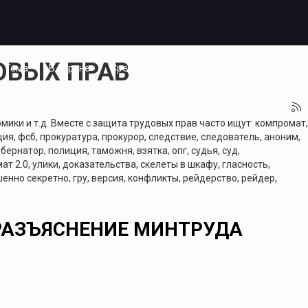
ОВЫХ ПРАВ
Тема
В Стране
Среда обитания
В Мире
ики и т.д. Вместе с защита трудовых прав часто ищут: компромат,
ия, фсб, прокуратура, прокурор, следствие, следователь, аноним,
бернатор, полиция, таможня, взятка, опг, судья, суд,
ат 2.0, улики, доказательства, скелеты в шкафу, гласность,
енно секретно, гру, версия, конфликты, рейдерство, рейдер,
 РАЗЪЯСНЕНИЕ МИНТРУДА