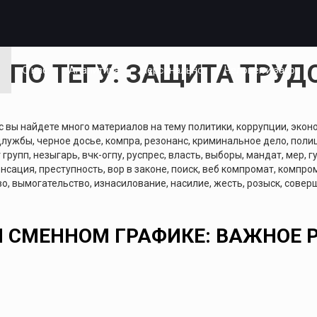
ПО ТЕГУ: ЗАЩИТА ТРУД
я
О нас
Аналитика
Персонально
Человек и закон
вы найдете много материалов на тему политики, коррупции, эконом
цлужбы, черное досье, компра, резонанс, криминальное дело, полиц
групп, незыгарь, вчк-огпу, руспрес, власть, выборы, мандат, мер, гу
нсация, преступность, вор в законе, поиск, веб компромат, компром
о, вымогательство, изнасилование, насилие, жесть, розыск, соверш
РИ СМЕННОМ ГРАФИКЕ: ВАЖНОЕ