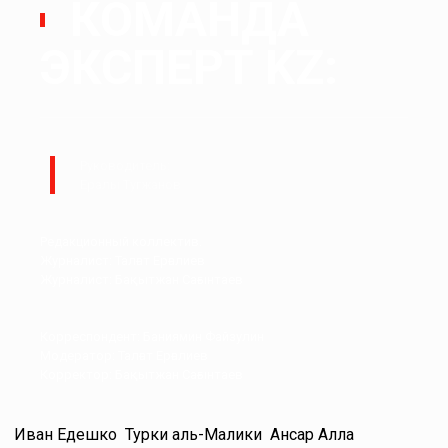
КОМАНДА
ЭКСПЕРТ KZ:
Руководитель:
Ералы Тугжанов
Редакционный коллектив.
Журналист: Талғат Ерғалиев
Журналист: Бақытжан Сағынтаев
Корреспондент: Баниямин Файзулин
Модератор: Талғат Ерғалиев
Корректор: Бақытжан Сағынтаев
Иван Едешко
Турки аль-Малики
Ансар Алла