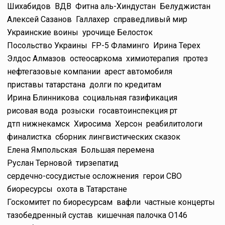
Шихабидов
ВДВ
Фитна аль-Хиндустан
Белуджистан
Алексей Сазанов
Галлахер
справедливый мир
Украинские воины
урочище Белосток
Посольство Украины
FP-5 Фламинго
Ирина Терех
Элдос Алмазов
остеосаркома
химиотерапия
протез
нефтегазовые компании
арест автомобиля
приставы татарстана
долги по кредитам
Ирина Блинникова
социальная газификация
рисовая вода
розыски
госавтоинспекция рт
дтп нижнекамск
Хиросима
Херсон
реабилитологи
финалистка
сборник лингвистических сказок
Елена Ямпольская
Большая перемена
Руслан Терновой
тирзепатид
сердечно-сосудистые осложнения
герои СВО
биоресурсы
охота в Татарстане
Госкомитет по биоресурсам
вафли
частные концерты
тазобедренный сустав
кишечная палочка O146