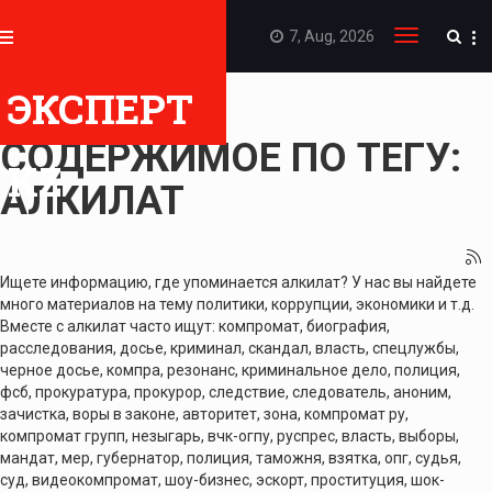
7, Aug, 2026
Toggle
navigation
ЭКСПЕРТ
ПОКАЗАТЬ
СОДЕРЖИМОЕ ПО ТЕГУ:
KZ
АЛКИЛАТ
Ищете информацию, где упоминается алкилат? У нас вы найдете
много материалов на тему политики, коррупции, экономики и т.д.
Вместе с алкилат часто ищут: компромат, биография,
расследования, досье, криминал, скандал, власть, спецлужбы,
черное досье, компра, резонанс, криминальное дело, полиция,
фсб, прокуратура, прокурор, следствие, следователь, аноним,
зачистка, воры в законе, авторитет, зона, компромат ру,
компромат групп, незыгарь, вчк-огпу, руспрес, власть, выборы,
мандат, мер, губернатор, полиция, таможня, взятка, опг, судья,
суд, видеокомпромат, шоу-бизнес, эскорт, проституция, шок-