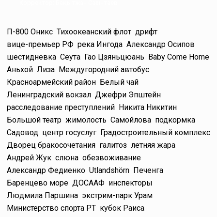
Корректор: Бақытжан Сағынтаев
П-800 Оникс
Тихоокеанский флот
дрифт
вице-премьер РФ
река Ингода
Александр Осипов
шестидневка
Сеута
Гао Цзяньцюань
Baby Come Home
Аньхой
Лиза
Междугородний автобус
Красноармейский район
Белый чай
Ленинградский вокзал
Джефри Эпштейн
расследование преступлений
Никита Никитин
Большой театр
жимолость
Самойлова
подкормка
Садовод
центр госуслуг
Градостроительный комплекс
Дворец бракосочетания
галитоз
летняя жара
Андрей Жук
слюна
обезвоживание
Александр Федиенко
Utlandshörn
Печенга
Баренцево море
ДОСААФ
инспекторы
Людмила Паршина
экстрим-парк Урам
Министерство спорта РТ
кубок Раиса