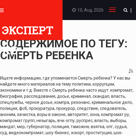
10, Aug, 2026
Toggle
navigation
ЭКСПЕРТ
ПОКАЗАТЬ
СОДЕРЖИМОЕ ПО ТЕГУ:
KZ
СМЕРТЬ РЕБЕНКА
Ищете информацию, где упоминается Смерть ребенка? У нас вы
найдете много материалов на тему политики, коррупции,
экономики и т.д. Вместе с Смерть ребенка часто ищут: компромат,
биография, расследования, досье, криминал, скандал, власть,
спецлужбы, черное досье, компра, резонанс, криминальное дело,
полиция, фсб, прокуратура, прокурор, следствие, следователь,
аноним, зачистка, воры в законе, авторитет, зона, компромат ру,
компромат групп, незыгарь, вчк-огпу, руспрес, власть, выборы,
мандат, мер, губернатор, полиция, таможня, взятка, опг, судья,
суд, видеокомпромат, шоу-бизнес, эскорт, проституция, шок-