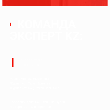
КОМАНДА
ЭКСПЕРТ KZ:
Руководитель:
Ералы Тугжанов
Редакционный коллектив.
Журналист: Талғат Ерғалиев
Журналист: Бақытжан Сағынтаев
Корреспондент: Баниямин Файзулин
Модератор: Талғат Ерғалиев