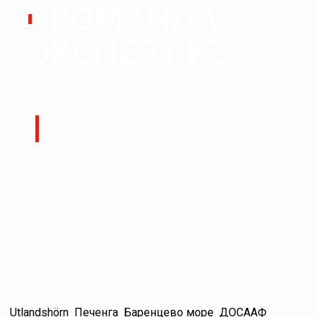
КОМАНДА
ЭКСПЕРТ KZ:
Руководитель:
Ералы Тугжанов
Редакционный коллектив.
Журналист: Талғат Ерғалиев
Журналист: Бақытжан Сағынтаев
Корреспондент: Баниямин Файзулин
Модератор: Талғат Ерғалиев
Корректор: Бақытжан Сағынтаев
Utlandshörn
Печенга
Баренцево море
ДОСААФ