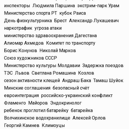
инспекторы
Людмила Паршина
экстрим-парк Урам
Министерство спорта РТ
кубок Раиса
День физкультурника
Брест
Александр Лукашевич
наркотрафик
угроза атаки
министерство здравоохранения Дагестана
Алиомар Ахмедов
Комитет по транспорту
Борис Конунов
Николай Марков
Союз художников СССР
Министерство культуры Молдавии
Задержка поездов
ТЭС
Львов
Светлана Ромашина
Козлов
сезон активности клещей
Андраш Бака
Тамаш Шуйок
Минские соглашения
безопасный счёт
евроинтеграция
российско-украинский конфликт
Фламенго
Майоров
Эндокринолог
ребенок проглотил батарейку
батарейка
Волчихинское водохранилище
Алексей Орлов
Георгий Камнев
Климоуцы