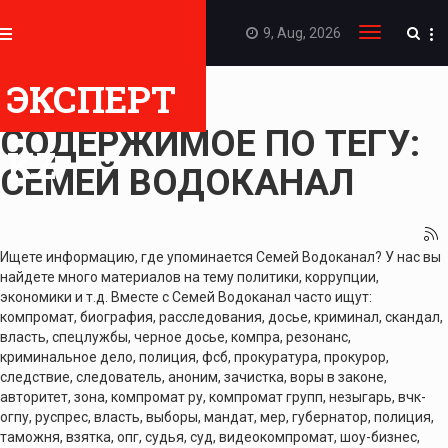
9, Aug, 2026
Toggle
navigation
ЭКСПЕРТ
ПОКАЗАТЬ
СОДЕРЖИМОЕ ПО ТЕГУ:
KZ
СЕМЕЙ ВОДОКАНАЛ
Ищете информацию, где упоминается Семей Водоканал? У нас вы
найдете много материалов на тему политики, коррупции,
экономики и т.д. Вместе с Семей Водоканал часто ищут:
компромат, биография, расследования, досье, криминал, скандал,
власть, спецлужбы, черное досье, компра, резонанс,
криминальное дело, полиция, фсб, прокуратура, прокурор,
следствие, следователь, аноним, зачистка, воры в законе,
авторитет, зона, компромат ру, компромат групп, незыгарь, вчк-
огпу, руспрес, власть, выборы, мандат, мер, губернатор, полиция,
таможня, взятка, опг, судья, суд, видеокомпромат, шоу-бизнес,