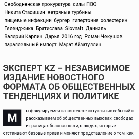
Свободненская прокуратура
силы ПВО
Никита Стасишин
ветряные турбины
пищевые инфекции
бургер
гипертония
холестерин
Геленджика
Братислава
Slovnaft
Даниэль
Валерий Карпин
Дарья
2016 год
Роман Чекушов
параллельный импорт
Марат Айзатуллин
ЭКСПЕРТ KZ – НЕЗАВИСИМОЕ
ИЗДАНИЕ НОВОСТНОГО
ФОРМАТА ОБ ОБЩЕСТВЕННЫХ
ТЕНДЕНЦИЯХ И ПОЛИТИКЕ
ы фокусируемся на контексте актуальных событий и
М
рассказываем об общественных вызовах, свободах
и границах безопасности, о людях, которые
отстаивают базовые права и меняют представление о том, как