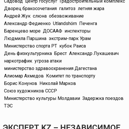
Садовод
центр госуслуг
Градостроительный комплекс
Дворец бракосочетания
галитоз
летняя жара
Андрей Жук
слюна
обезвоживание
Александр Федиенко
Utlandshörn
Печенга
Баренцево море
ДОСААФ
инспекторы
Людмила Паршина
экстрим-парк Урам
Министерство спорта РТ
кубок Раиса
День физкультурника
Брест
Александр Лукашевич
наркотрафик
угроза атаки
министерство здравоохранения Дагестана
Алиомар Ахмедов
Комитет по транспорту
Борис Конунов
Николай Марков
Союз художников СССР
Министерство культуры Молдавии
Задержка поездов
ТЭС
ЭКСПЕРТ KZ – НЕЗАВИСИМОЕ