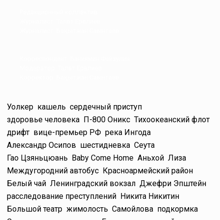
Редакционный коллектив.
Журналист: Талғат Ерғалиев
Журналист: Бақытжан Сағынтаев
Корреспондент: Баниямин Файзулин
Модератор: Талғат Ерғалиев
Корректор: Бақытжан Сағынтаев
Уолкер
кашель
сердечный приступ
здоровье человека
П-800 Оникс
Тихоокеанский флот
дрифт
вице-премьер РФ
река Ингода
Александр Осипов
шестидневка
Сеута
Гао Цзяньцюань
Baby Come Home
Аньхой
Лиза
Междугородний автобус
Красноармейский район
Белый чай
Ленинградский вокзал
Джефри Эпштейн
расследование преступлений
Никита Никитин
Большой театр
жимолость
Самойлова
подкормка