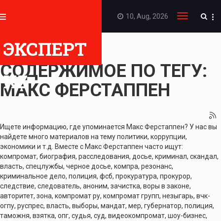
10, Aug, 2026
Toggle
navigation
ЭКСПЕРТ
ПОКАЗАТЬ
СОДЕРЖИМОЕ ПО ТЕГУ:
KZ
МАКС ФЕРСТАППЕН
Ищете информацию, где упоминается Макс Ферстаппен? У нас вы
найдете много материалов на тему политики, коррупции,
экономики и т.д. Вместе с Макс Ферстаппен часто ищут:
компромат, биография, расследования, досье, криминал, скандал,
власть, спецлужбы, черное досье, компра, резонанс,
криминальное дело, полиция, фсб, прокуратура, прокурор,
следствие, следователь, аноним, зачистка, воры в законе,
авторитет, зона, компромат ру, компромат групп, незыгарь, вчк-
огпу, руспрес, власть, выборы, мандат, мер, губернатор, полиция,
таможня, взятка, опг, судья, суд, видеокомпромат, шоу-бизнес,