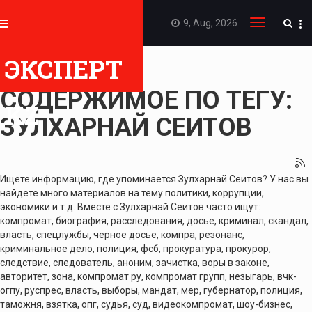
9, Aug, 2026
Toggle
navigation
ЭКСПЕРТ
ПОКАЗАТЬ
СОДЕРЖИМОЕ ПО ТЕГУ:
KZ
ЗУЛХАРНАЙ СЕИТОВ
Ищете информацию, где упоминается Зулхарнай Сеитов? У нас вы
найдете много материалов на тему политики, коррупции,
экономики и т.д. Вместе с Зулхарнай Сеитов часто ищут:
компромат, биография, расследования, досье, криминал, скандал,
власть, спецлужбы, черное досье, компра, резонанс,
криминальное дело, полиция, фсб, прокуратура, прокурор,
следствие, следователь, аноним, зачистка, воры в законе,
авторитет, зона, компромат ру, компромат групп, незыгарь, вчк-
огпу, руспрес, власть, выборы, мандат, мер, губернатор, полиция,
таможня, взятка, опг, судья, суд, видеокомпромат, шоу-бизнес,