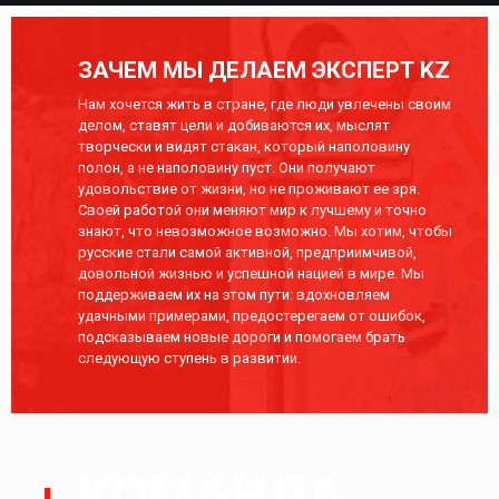
ЗАЧЕМ МЫ ДЕЛАЕМ ЭКСПЕРТ KZ
Нам хочется жить в стране, где люди увлечены своим
делом, ставят цели и добиваются их, мыслят
творчески и видят стакан, который наполовину
полон, а не наполовину пуст. Они получают
удовольствие от жизни, но не проживают ее зря.
Своей работой они меняют мир к лучшему и точно
знают, что невозможное возможно. Мы хотим, чтобы
русские стали самой активной, предприимчивой,
довольной жизнью и успешной нацией в мире. Мы
поддерживаем их на этом пути: вдохновляем
удачными примерами, предостерегаем от ошибок,
подсказываем новые дороги и помогаем брать
следующую ступень в развитии.
КОМАНДА