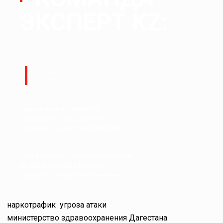
ЭКСПЕРТ KZ:
Руководитель:
Ералы Тугжанов
Редакционный коллектив.
Журналист: Талғат Ерғалиев
Журналист: Бақытжан Сағынтаев
Корреспондент: Баниямин Файзулин
Модератор: Талғат Ерғалиев
Корректор: Бақытжан Сағынтаев
наркотрафик
угроза атаки
министерство здравоохранения Дагестана