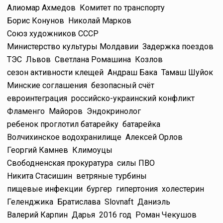
Алиомар Ахмедов
Комитет по транспорту
Борис Конунов
Николай Марков
Союз художников СССР
Министерство культуры Молдавии
Задержка поездов
ТЭС
Львов
Светлана Ромашина
Козлов
сезон активности клещей
Андраш Бака
Тамаш Шуйок
Минские соглашения
безопасный счёт
евроинтеграция
российско-украинский конфликт
Фламенго
Майоров
Эндокринолог
ребенок проглотил батарейку
батарейка
Волчихинское водохранилище
Алексей Орлов
Георгий Камнев
Климоуцы
Свободненская прокуратура
силы ПВО
Никита Стасишин
ветряные турбины
пищевые инфекции
бургер
гипертония
холестерин
Геленджика
Братислава
Slovnaft
Даниэль
Валерий Карпин
Дарья
2016 год
Роман Чекушов