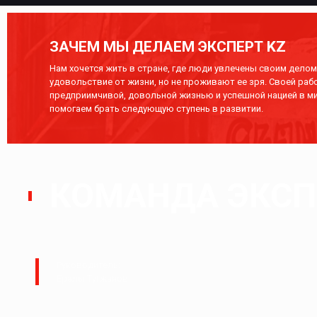
ЗАЧЕМ МЫ ДЕЛАЕМ ЭКСПЕРТ KZ
Нам хочется жить в стране, где люди увлечены своим делом,
удовольствие от жизни, но не проживают ее зря. Своей раб
предприимчивой, довольной жизнью и успешной нацией в ми
помогаем брать следующую ступень в развитии.
КОМАНДА ЭКСПЕ
Руководитель:
Ералы Тугжанов