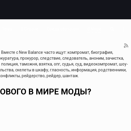
Тема
В Стране
Среда обитания
В Мире
 Вместе с New Balance часто ищут: компромат, биография,
куратура, прокурор, следствие, следователь, аноним, зачистка,
, полиция, таможня, взятка, опг, судья, суд, видеокомпромат, шоу-
тельства, скелеты в шкафу, гласность, информация, родственники,
 конфликты, рейдерство, рейдер, шантаж.
НОВОГО В МИРЕ МОДЫ?