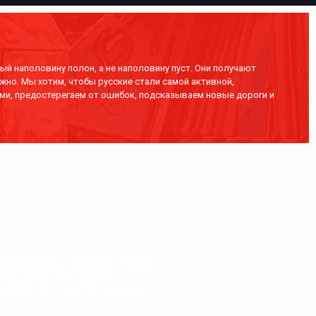
ый наполовину полон, а не наполовину пуст. Они получают
жно. Мы хотим, чтобы русские стали самой активной,
ми, предостерегаем от ошибок, подсказываем новые дороги и
Корреспондент: Баниямин Файзулин
Модератор: Талғат Ерғалиев
Корректор: Бақытжан Сағынтаев