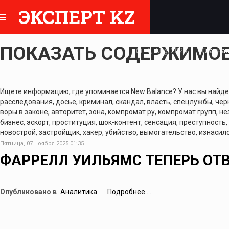
ЭКСПЕРТ KZ
ПОКАЗАТЬ СОДЕРЖИМОЕ 
6, Aug, 2026
Главна
Ищете информацию, где упоминается New Balance? У нас вы найдете
расследования, досье, криминал, скандал, власть, спецлужбы, черн
воры в законе, авторитет, зона, компромат ру, компромат групп, не
бизнес, эскорт, проституция, шок-контент, сенсация, преступность,
новострой, застройщик, хакер, убийство, вымогательство, изнасило
Пятница, 07 ноября 2025 01:35
ФАРРЕЛЛ УИЛЬЯМС ТЕПЕРЬ ОТВЕ
Опубликовано в
Аналитика
Подробнее ...