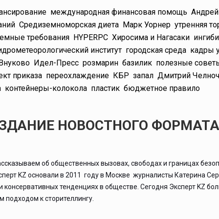
ансирование
международная финансовая помощь
Андре
аний
Средиземноморская диета
Марк Уорнер
утренняя то
темные требования
HYPERPC
Хиросима и Нагасаки
ингиб
идрометеорологический институт
городская среда
кадры 
Внуково
Идел-Пресс
розмарин
базилик
полезные совет
ект приказа
переохлаждение
КБР
запал
Дмитрий Челно
а
контейнеры-колокола
пластик
бюджетное правило
ИЗДАНИЕ НОВОСТНОГО ФОРМАТ
ассказываем об общественных вызовах, свободах и границах безоп
ксперт KZ основали в 2011 году в Москве журналисты Катерина Се
 и консервативных тенденциях в обществе. Сегодня Эксперт KZ бо
 подходом к сторителлингу.