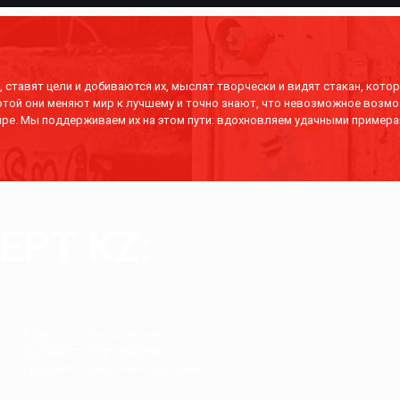
 ставят цели и добиваются их, мыслят творчески и видят стакан, котор
отой они меняют мир к лучшему и точно знают, что невозможное возмо
ре. Мы поддерживаем их на этом пути: вдохновляем удачными примера
РТ KZ:
Редакционный коллектив.
Журналист: Талғат Ерғалиев
Журналист: Бақытжан Сағынтаев