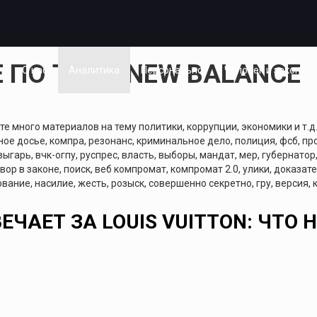
ПО ТЕГУ: NEW BALANCE
я
О нас
Аналитика
Персонально
Человек и закон
 много материалов на тему политики, коррупции, экономики и т.д.
ое досье, компра, резонанс, криминальное дело, полиция, фсб, про
зыгарь, вчк-огпу, руспрес, власть, выборы, мандат, мер, губернатор
 вор в законе, поиск, веб компромат, компромат 2.0, улики, доказа
вание, насилие, жесть, розыск, совершенно секретно, гру, версия,
ЧАЕТ ЗА LOUIS VUITTON: ЧТО 