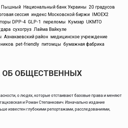
й Пышный
Национальный банк Украины
20 градусов
рговая сессия
индекс Московской биржи
IMOEX2
иторы DPP-4
GLP-1
переломы
Кумзар
UKMTO
удара
сухогруз
Лайма Вайкуле
ы
Азнакаевский район
медицинское учреждение
чников
pet-friendly
питомцы
бумажная фабрика
А ОБ ОБЩЕСТВЕННЫХ
асности, о людях, которые отстаивают базовые права и меняют
ргацковская и Роман Степанкович. Изначально издание
льше известен глубокими репортажами, расследованиями,