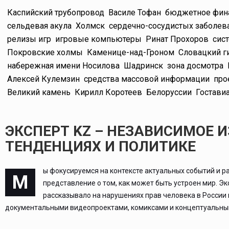
Каспийский трубопровод
Василе Тофан
бюджетное фин
сельдевая акула
Холмск
сердечно-сосудистых заболев
релизы игр
игровые компьютеры
Ринат Прохоров
сис
Покровские холмы
Каменице-над-Гроном
Словацкий г
набережная имени Носилова
Шадринск
зона досмотра
Алексей Кулемзин
средства массовой информации
про
Великий камень
Кирилл Коротеев
Белоруссии
Гостави
ЭКСПЕРТ KZ – НЕЗАВИСИМОЕ 
ТЕНДЕНЦИЯХ И ПОЛИТИКЕ
ы фокусируемся на контексте актуальных событий и р
М
представление о том, как может быть устроен мир. Э
рассказывало на нарушениях прав человека в России
документальными видеопроектами, комиксами и концептуальным