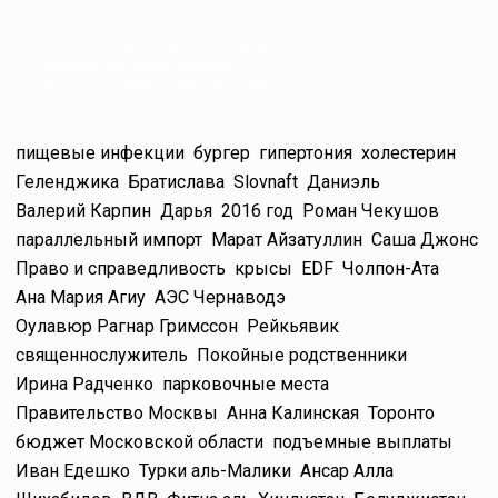
Корреспондент: Баниямин Файзулин
Модератор: Талғат Ерғалиев
Корректор: Бақытжан Сағынтаев
пищевые инфекции
бургер
гипертония
холестерин
Геленджика
Братислава
Slovnaft
Даниэль
Валерий Карпин
Дарья
2016 год
Роман Чекушов
параллельный импорт
Марат Айзатуллин
Саша Джонс
Право и справедливость
крысы
EDF
Чолпон-Ата
Ана Мария Агиу
АЭС Чернаводэ
Оулавюр Рагнар Гримссон
Рейкьявик
священнослужитель
Покойные родственники
Ирина Радченко
парковочные места
Правительство Москвы
Анна Калинская
Торонто
бюджет Московской области
подъемные выплаты
Иван Едешко
Турки аль-Малики
Ансар Алла