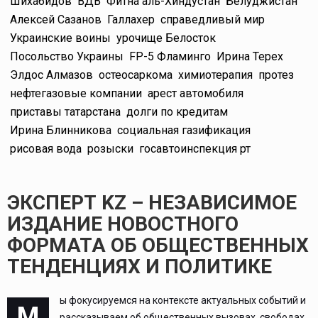
Шихабидов
ВДВ
Фитна аль-Хиндустан
Белуджистан
Алексей Сазанов
Галлахер
справедливый мир
Украинские воины
урочище Белосток
Посольство Украины
FP-5 Фламинго
Ирина Терех
Элдос Алмазов
остеосаркома
химиотерапия
протез
нефтегазовые компании
арест автомобиля
приставы татарстана
долги по кредитам
Ирина Блинникова
социальная газификация
рисовая вода
розыски
госавтоинспекция рт
ЭКСПЕРТ KZ – НЕЗАВИСИМОЕ
ИЗДАНИЕ НОВОСТНОГО
ФОРМАТА ОБ ОБЩЕСТВЕННЫХ
ТЕНДЕНЦИЯХ И ПОЛИТИКЕ
ы фокусируемся на контексте актуальных событий и
М
рассказываем об общественных вызовах, свободах