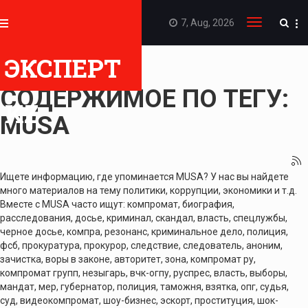
7, Aug, 2026
Toggle
navigation
ЭКСПЕРТ
ПОКАЗАТЬ
СОДЕРЖИМОЕ ПО ТЕГУ:
KZ
MUSA
Ищете информацию, где упоминается MUSA? У нас вы найдете
много материалов на тему политики, коррупции, экономики и т.д.
Вместе с MUSA часто ищут: компромат, биография,
расследования, досье, криминал, скандал, власть, спецлужбы,
черное досье, компра, резонанс, криминальное дело, полиция,
фсб, прокуратура, прокурор, следствие, следователь, аноним,
зачистка, воры в законе, авторитет, зона, компромат ру,
компромат групп, незыгарь, вчк-огпу, руспрес, власть, выборы,
мандат, мер, губернатор, полиция, таможня, взятка, опг, судья,
суд, видеокомпромат, шоу-бизнес, эскорт, проституция, шок-