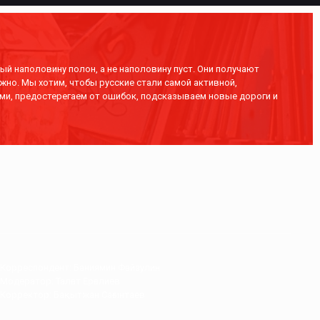
ый наполовину полон, а не наполовину пуст. Они получают
жно. Мы хотим, чтобы русские стали самой активной,
ми, предостерегаем от ошибок, подсказываем новые дороги и
Корреспондент: Баниямин Файзулин
Модератор: Талғат Ерғалиев
Корректор: Бақытжан Сағынтаев