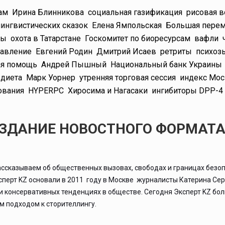
ам
Ирина Блинникова
социальная газификация
рисовая в
лингвистических сказок
Елена Ямпольская
Большая пере
сы
охота в Татарстане
Госкомитет по биоресурсам
вафли
равление
Евгений Родин
Дмитрий Исаев
ретриты
психоз
ая помощь
Андрей Пышный
Национальный банк Украины
диета
Марк Уорнер
утренняя торговая сессия
индекс Мос
ования
HYPERPC
Хиросима и Нагасаки
ингибиторы DPP-4
ИЗДАНИЕ НОВОСТНОГО ФОРМАТ
ассказываем об общественных вызовах, свободах и границах безоп
ксперт KZ основали в 2011 году в Москве журналисты Катерина Се
 и консервативных тенденциях в обществе. Сегодня Эксперт KZ бо
 подходом к сторителлингу.