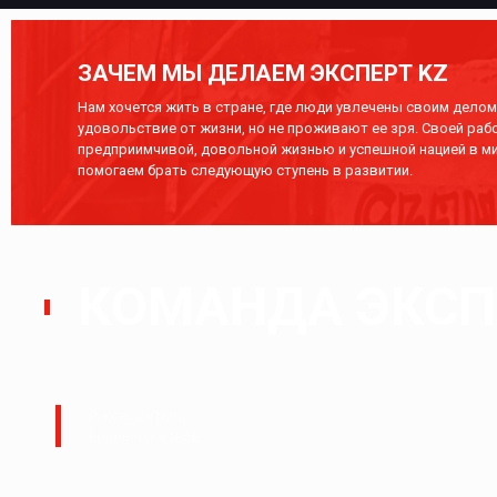
ЗАЧЕМ МЫ ДЕЛАЕМ ЭКСПЕРТ KZ
Нам хочется жить в стране, где люди увлечены своим делом,
удовольствие от жизни, но не проживают ее зря. Своей раб
предприимчивой, довольной жизнью и успешной нацией в ми
помогаем брать следующую ступень в развитии.
КОМАНДА ЭКСПЕ
Руководитель:
Ералы Тугжанов