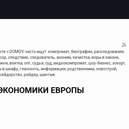
Тема
В Стране
Среда обитания
В Мире
сте с DOMOV часто ищут: компромат, биография, расследования,
ор, следствие, следователь, аноним, зачистка, воры в законе,
жня, взятка, опг, судья, суд, видеокомпромат, шоу-бизнес, эскорт,
ты в шкафу, гласность, информация, родственники, новострой,
 рейдерство, рейдер, шантаж.
 ЭКОНОМИКИ ЕВРОПЫ