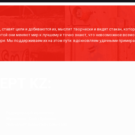
 ставят цели и добиваются их, мыслят творчески и видят стакан, котор
отой они меняют мир к лучшему и точно знают, что невозможное возмо
ре. Мы поддерживаем их на этом пути: вдохновляем удачными примера
РТ KZ:
Редакционный коллектив.
Журналист: Талғат Ерғалиев
Журналист: Бақытжан Сағынтаев