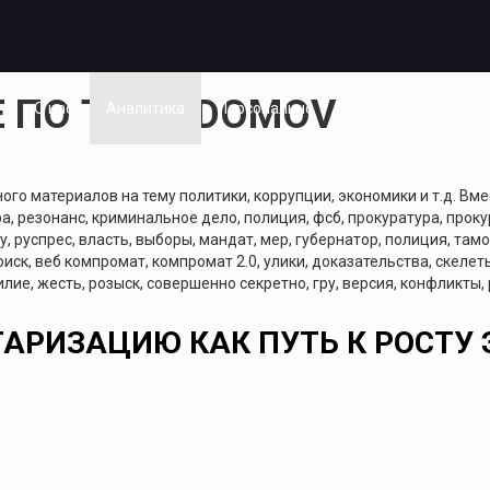
ПО ТЕГУ: DOMOV
я
О нас
Аналитика
Персонально
Человек и закон
о материалов на тему политики, коррупции, экономики и т.д. Вме
а, резонанс, криминальное дело, полиция, фсб, прокуратура, прокур
у, руспрес, власть, выборы, мандат, мер, губернатор, полиция, тамо
поиск, веб компромат, компромат 2.0, улики, доказательства, скеле
лие, жесть, розыск, совершенно секретно, гру, версия, конфликты,
ТАРИЗАЦИЮ КАК ПУТЬ К РОСТУ