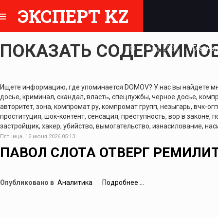
ЭКСПЕРТ KZ
ПОКАЗАТЬ СОДЕРЖИМОЕ 
6, Aug, 2026
Главна
Ищете информацию, где упоминается DOMOV? У нас вы найдете мног
досье, криминал, скандал, власть, спецлужбы, черное досье, компр
авторитет, зона, компромат ру, компромат групп, незыгарь, вчк-огп
проституция, шок-контент, сенсация, преступность, вор в законе, 
застройщик, хакер, убийство, вымогательство, изнасилование, наси
Пятница, 12 июня 2026 05:13
ПАВОЛ СЛОТА ОТВЕРГ РЕМИЛИ
Опубликовано в
Аналитика
Подробнее ...