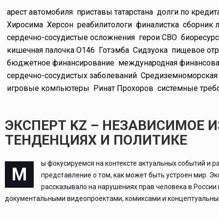
арест автомобиля
приставы татарстана
долги по кредит
Хиросима
Херсон
реабилитологи
финалистка
сборник 
сердечно-сосудистые осложнения
герои СВО
биоресур
кишечная палочка O146
Готэмба
Сидзуока
пищевое от
бюджетное финансирование
международная финансов
сердечно-сосудистых заболеваний
Средиземноморская 
игровые компьютеры
Ринат Прохоров
системные треб
ЭКСПЕРТ KZ – НЕЗАВИСИМОЕ 
ТЕНДЕНЦИЯХ И ПОЛИТИКЕ
ы фокусируемся на контексте актуальных событий и р
М
представление о том, как может быть устроен мир. Э
рассказывало на нарушениях прав человека в России
документальными видеопроектами, комиксами и концептуальным