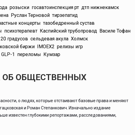
ода
розыски
госавтоинспекция рт
дтп нижнекамск
мена
Руслан Терновой
тирзепатид
частные концерты
тазобедренный сустав
ы
психотерапевт
Каспийский трубопровод
Василе Тофан
20 градусов
сельдевая акула
Холмск
ковской биржи
IMOEX2
релизы игр
GLP-1
переломы
Кумзар
А ОБ ОБЩЕСТВЕННЫХ
асности, о людях, которые отстаивают базовые права и меняют
ргацковская и Роман Степанкович. Изначально издание
льше известен глубокими репортажами, расследованиями,