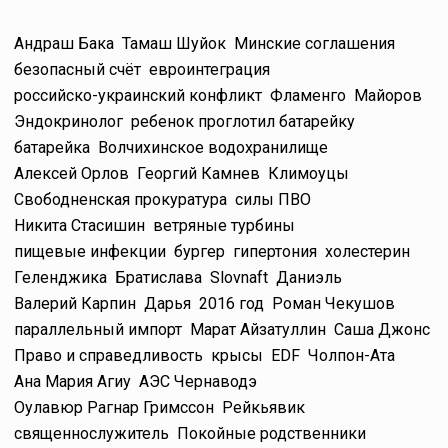
Андраш Бака
Тамаш Шуйок
Минские соглашения
безопасный счёт
евроинтеграция
российско-украинский конфликт
Фламенго
Майоров
Эндокринолог
ребенок проглотил батарейку
батарейка
Волчихинское водохранилище
Алексей Орлов
Георгий Камнев
Климоуцы
Свободненская прокуратура
силы ПВО
Никита Стасишин
ветряные турбины
пищевые инфекции
бургер
гипертония
холестерин
Геленджика
Братислава
Slovnaft
Даниэль
Валерий Карпин
Дарья
2016 год
Роман Чекушов
параллельный импорт
Марат Айзатуллин
Саша Джонс
Право и справедливость
крысы
EDF
Чолпон-Ата
Ана Мария Агиу
АЭС Чернаводэ
Оулавюр Рагнар Гримссон
Рейкьявик
священнослужитель
Покойные родственники