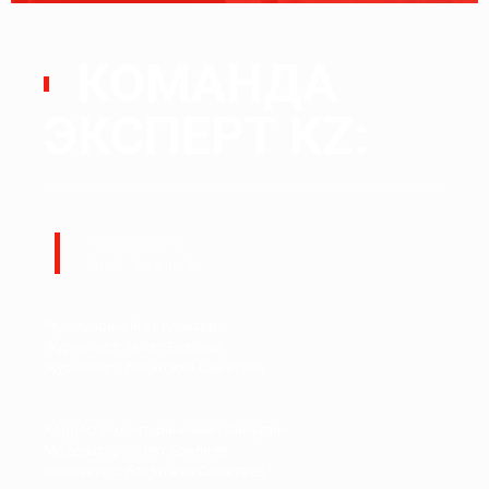
КОМАНДА
ЭКСПЕРТ KZ:
Руководитель:
Ералы Тугжанов
Редакционный коллектив.
Журналист: Талғат Ерғалиев
Журналист: Бақытжан Сағынтаев
Корреспондент: Баниямин Файзулин
Модератор: Талғат Ерғалиев
Корректор: Бақытжан Сағынтаев