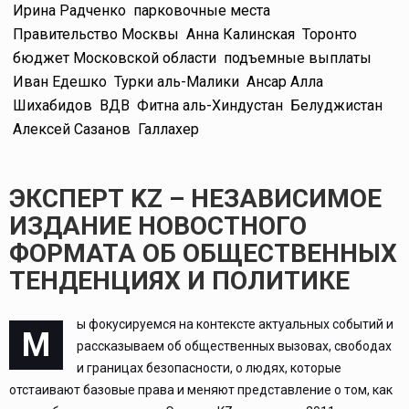
Ирина Радченко
парковочные места
Правительство Москвы
Анна Калинская
Торонто
бюджет Московской области
подъемные выплаты
Иван Едешко
Турки аль-Малики
Ансар Алла
Шихабидов
ВДВ
Фитна аль-Хиндустан
Белуджистан
Алексей Сазанов
Галлахер
ЭКСПЕРТ KZ – НЕЗАВИСИМОЕ
ИЗДАНИЕ НОВОСТНОГО
ФОРМАТА ОБ ОБЩЕСТВЕННЫХ
ТЕНДЕНЦИЯХ И ПОЛИТИКЕ
ы фокусируемся на контексте актуальных событий и
М
рассказываем об общественных вызовах, свободах
и границах безопасности, о людях, которые
отстаивают базовые права и меняют представление о том, как