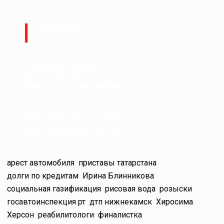
Руководитель:
Ералы Тугжанов
Редакционный коллектив.
Журналист: Талғат Ерғалиев
Журналист: Бақытжан Сағынтаев
Корреспондент: Баниямин Файзулин
Модератор: Талғат Ерғалиев
Корректор: Бақытжан Сағынтаев
арест автомобиля
приставы татарстана
долги по кредитам
Ирина Блинникова
социальная газификация
рисовая вода
розыски
госавтоинспекция рт
дтп нижнекамск
Хиросима
Херсон
реабилитологи
финалистка