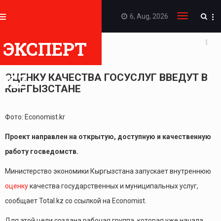
6, Aug, 2026
Toggle
navigation
АНАЛИТИКА
ЭКСПЕРТ
25.08.2025 15:23
KZ
ОЦЕНКУ КАЧЕСТВА ГОСУСЛУГ ВВЕДУТ В
КЫРГЫЗСТАНЕ
Фото: Economist.kr
Проект направлен на открытую, доступную и качественную
работу госведомств.
Министерство экономики Кыргызстана запускает внутреннюю
оценку
качества государственных и муниципальных услуг,
сообщает Total.kz со ссылкой на Economist.
Для этой цели создана рабочая группа, которая уже начала