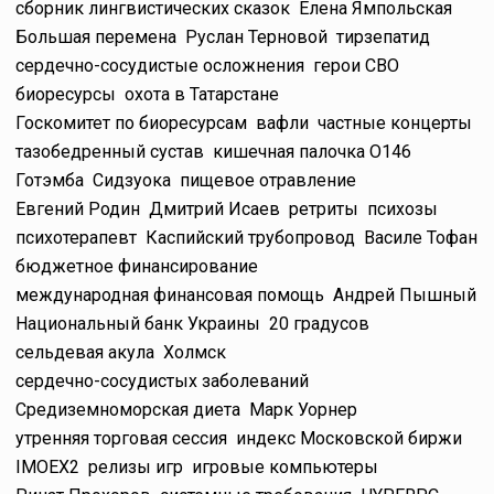
сборник лингвистических сказок
Елена Ямпольская
Большая перемена
Руслан Терновой
тирзепатид
сердечно-сосудистые осложнения
герои СВО
биоресурсы
охота в Татарстане
Госкомитет по биоресурсам
вафли
частные концерты
тазобедренный сустав
кишечная палочка O146
Готэмба
Сидзуока
пищевое отравление
Евгений Родин
Дмитрий Исаев
ретриты
психозы
психотерапевт
Каспийский трубопровод
Василе Тофан
бюджетное финансирование
международная финансовая помощь
Андрей Пышный
Национальный банк Украины
20 градусов
сельдевая акула
Холмск
сердечно-сосудистых заболеваний
Средиземноморская диета
Марк Уорнер
утренняя торговая сессия
индекс Московской биржи
IMOEX2
релизы игр
игровые компьютеры